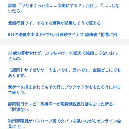
談志 「ヤりまくった女……女房にする？」たけし 「……しな
いだろ...
元銀行員ワイ、そろそろ爆弾が起爆しそうで震える
6月の消費支出-3.3%で7か月連続マイナス 総務省「貯蓄に回
っ...
【不起訴】わいせつな行為疑いで逮捕 エジプト国籍の男性を
22歳の若者やけど、ぶっちゃけ、30超えて結婚してないおっ
不起訴処...
さんの...
【れ】奥田ふみよ議員❤‍ いのちの党「政治っていうのは、子
【疑問】サイゼリヤ「うまいです、安いです、全国どこにでも
どもた...
あります...
【画像】JKダンス部、なぜか部員の８割がﾃﾞｶﾊﾟｲwww
糞ゲーを掴まされてもその日にブックオフやももたろうに中古
で売りつ...
ショートスリーパーさん「寝たほうがいいのでは？」にブチギ
レ
静岡朝日テレビ「高橋洋一が消費減税反対論をぶった斬る！
『財源ない...
キャンプする日本人、ラーメンの汁を山に捨てようとして注意
されて不...
秋田県職員がバスローブ姿でタバコを吸いながらオンライン会
見に ど...