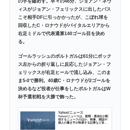
の手を緩めず。早々の46分、ジョアン・ネヴ
ィスがジョアン・フェリックスに出したパス
こそ相手DFに引っかかったが、こぼれ球を
回収したC・ロナウドがバイタルエリアから
右足ミドルで代表通算140ゴール目を決め
る。
ゴールラッシュのポルトガルは61分にボック
ス左からの折り返しに反応したジョアン・フ
ェリックスが右足ヒールで流し込み、このま
ま5-0で勝利。40歳C・ロナウドが2ゴールを
決めるなど役者が仕事をしたポルトガルはW
杯予選初戦を大勝で飾った。
Yahoo!ニュース
Yahoo!ニュースは、新聞・通信社が配
信するニュースのほか、映像、雑誌や
個人の書き手が執筆する記事など多種
多様なニュースを掲載しています。