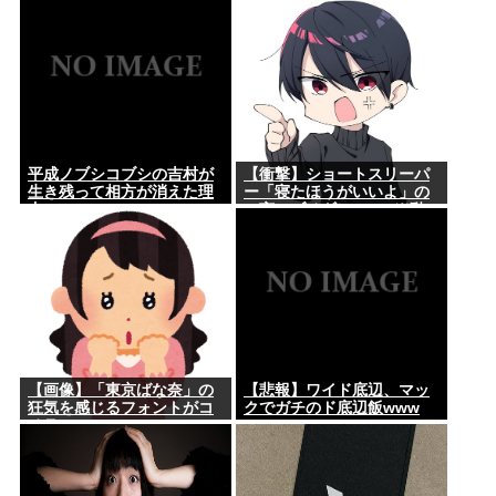
も女は駄目だよね？」
平成ノブシコブシの吉村が
【衝撃】ショートスリーパ
生き残って相方が消えた理
ー「寝たほうがいいよ」の
由
一言にブチギレwww(※動
画あり)
【画像】「東京ばな奈」の
【悲報】ワイド底辺、マッ
狂気を感じるフォントがコ
クでガチのド底辺飯www
チラwww