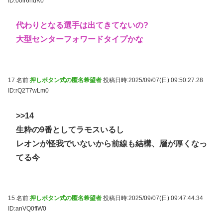
ID:00ir6ndK0
代わりとなる選手は出てきてないの?
大型センターフォワードタイプかな
17 名前:
押しボタン式の匿名希望者
投稿日時:2025/09/07(日) 09:50:27.28
ID:rQ2T7wLm0
>>14
生粋の9番としてラモスいるし
レオンが怪我でいないから前線も結構、層が厚くなっ
てる今
15 名前:
押しボタン式の匿名希望者
投稿日時:2025/09/07(日) 09:47:44.34
ID:anVQ0fIW0