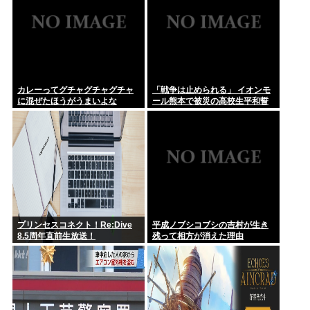
カレーってグチャグチャグチャ
「戦争は止められる」 イオンモ
に混ぜたほうがうまいよな
ール熊本で被災の高校生平和誓
う
プリンセスコネクト！Re:Dive
平成ノブシコブシの吉村が生き
8.5周年直前生放送！
残って相方が消えた理由