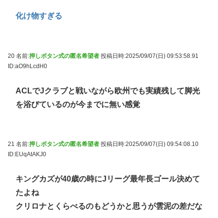
化け物すぎる
20 名前:
押しボタン式の匿名希望者
投稿日時:2025/09/07(日) 09:53:58.91
ID:aO9hLcdH0
ACLでJクラブと戦いながら欧州でも実績残して脚光
を浴びているのが今までに無い感覚
21 名前:
押しボタン式の匿名希望者
投稿日時:2025/09/07(日) 09:54:08.10
ID:EUqAtAKJ0
キングカズが40歳の時にJリーグ最年長ゴール決めて
たよね
クリロナとくらべるのもどうかと思うが雲泥の差だな