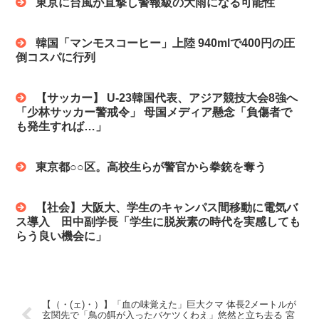
東京に台風が直撃し警報級の大雨になる可能性
韓国「マンモスコーヒー」上陸 940mlで400円の圧
倒コスパに行列
【サッカー】 U-23韓国代表、アジア競技大会8強へ
「少林サッカー警戒令」 母国メディア懸念「負傷者で
も発生すれば…」
東京都○○区。高校生らが警官から拳銃を奪う
【社会】大阪大、学生のキャンパス間移動に電気バ
ス導入 田中副学長「学生に脱炭素の時代を実感しても
らう良い機会に」
【（・(ェ)・）】「血の味覚えた」巨大クマ 体長2メートルが
玄関先で「鳥の餌が入ったバケツくわえ」悠然と立ち去る 宮