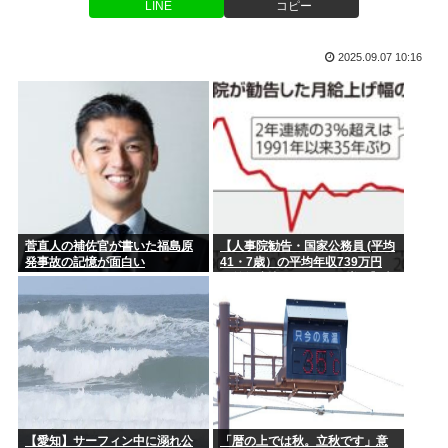
女審判、謝罪
LINE
コピー
人手不足ガチで限界？社員が辞めただけで会社終了へ…
ヒカキンの鬼茶、誰にも買われず投げ売りされてしまうwww
2025.09.07 10:16
次の総理って小泉か林か小林なんか
2mの奴に身長170cmが勝てる可能性が一番高い格闘技
高市「少なくとも私自身は戦争の当事者とは言えない世代です
両親「もう結婚しろとは言わない。でも老後に独りはキツイ
から、過...
ぞ。どうす...
年収20億、ヒカキン「熊本のために2000万寄付しました。」
【画像】坂口杏里、逃走して便器にこびりついた カスまで晒
菅直人の補佐官が書いた福島原
【人事院勧告・国家公務員 (平均
されるw...
発事故の記憶が面白い
41・7歳）の平均年収739万円
（前年度比26万7000円増）】大
【タラコ悲報】削ジェンヌこと西村ゆか、ひろきに離婚を提示
卒初任給514万6000円、50歳の
www
課長は1488万3000円…地方公務
員の給与も引き上げると、1兆
1250億円増
俺は身長165センチだけどそんなに低くないよね？
言うほど凄いか？っていう人物または有名人っている？
自宅の庭でBBQをしていた男性、子供たちを守ろうとして殺
【愛知】サーフィン中に溺れ公
「暦の上では秋。立秋です」意