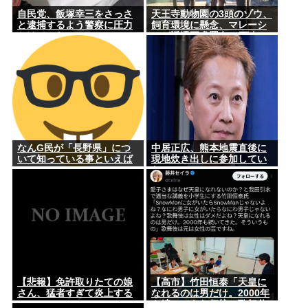
自民党、飯塚幸三をさっさ
天王寺動物園の3頭のゾウ、
と逮捕するよう警察に圧力
飼育環境に懸念、マレーシ
かけていたwww
アが返還要求署名17万人。
酷すぎる日本の動物園
なんG民が「長野県」につ
中居正広、熊本地震直後に
いて知っている事といえば
現地炊き出しに参加してい
www
た
【悲報】免許取りたての娘
【高市】竹田恒泰「天皇に
さん、猛者すぎて炎上する
なれるのは男だけ。2000年
www
も続いてきた伝統。歌舞伎