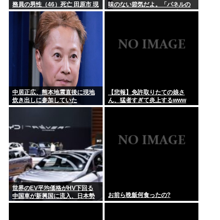
害されて...
務員の男性（46）死亡 田原市 現
味のない節気だよ。「パネルの
場はサーフィンで有名なスポッ
上では19」みたいな風俗嬢かよ
ト
佐藤二朗（さとじろ）、撮影中止www
中居正広、熊本地震直後に現地
【悲報】免許取りたての娘さ
炊き出しに参加していた
ん、猛者すぎて炎上するwww
世界のEV平均価格がHV下回る
お前ら晩飯何食ったの?
中国車が新興国に流入、日本勢
に逆風