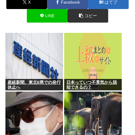
X
Facebook
はてブ
LINE
コピー
産経新聞、東北6県での発行
日本っていつ不景気から脱
休止へ
却できるの？