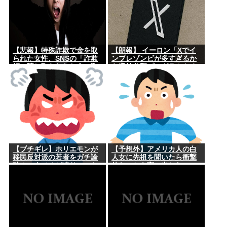
【悲報】特殊詐欺で金を取
【朗報】 イーロン「Xでイ
られた女性、SNSの「詐欺
ンプレゾンビが多すぎるか
師に騙し取られたお金、取
ら収益分配プログラムやめ
り戻せます」」に釣られさ
るわ」
らに240万円失うwww
【ブチギレ】ホリエモンが
【予想外】アメリカ人の白
移民反対派の若者をガチ論
人女に先祖を聞いたら衝撃
破！スタジオが凍りついた
的なことを言い出した
瞬間がヤバすぎる…