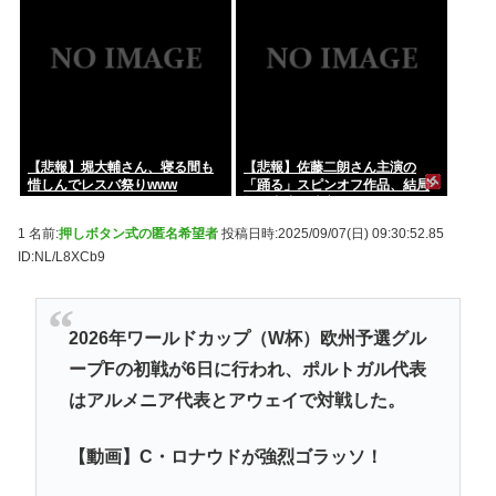
てすまん」
【悲報】堀大輔さん、寝る間も
【悲報】佐藤二朗さん主演の
惜しんでレスバ祭りwww
「踊る」スピンオフ作品、結局
撮影中止が決定www
1 名前:
押しボタン式の匿名希望者
投稿日時:2025/09/07(日) 09:30:52.85
ID:NL/L8XCb9
2026年ワールドカップ（W杯）欧州予選グル
ープFの初戦が6日に行われ、ポルトガル代表
はアルメニア代表とアウェイで対戦した。
【動画】C・ロナウドが強烈ゴラッソ！