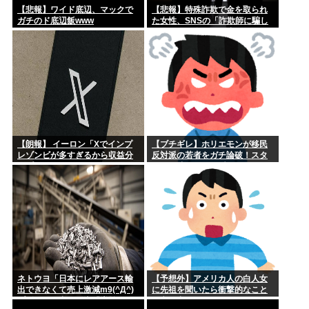
【悲報】ワイド底辺、マックで
【悲報】特殊詐欺で金を取られ
ガチのド底辺飯www
た女性、SNSの「詐欺師に騙し
取られたお金、取り戻せま
す」」に釣られさらに240万円失
うwww
【朗報】 イーロン「Xでインプ
【ブチギレ】ホリエモンが移民
レゾンビが多すぎるから収益分
反対派の若者をガチ論破！スタ
配プログラムやめるわ」
ジオが凍りついた瞬間がヤバす
ぎる…
ネトウヨ「日本にレアアース輸
【予想外】アメリカ人の白人女
出できなくて売上激減m9(^Д^)
に先祖を聞いたら衝撃的なこと
プギャー」中国稀土「増益すぎ
を言い出した