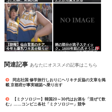
功！！！！
【朗報】仙台育英のチア、
柄の部分が息子スティッ
今年も爆乳ワキ見せ祭りが
ク。1600年前の爪そうじ具
シコすぎる
をイギリスの道路工事現場
で発見
関連記事
あなたにオススメの記事はこちら
同志社国 修学旅行しおりにヘリキチ反協の文章を掲
載 京都府が事実確認へ乗り出す
【ミクソロジー】韓国20～30代はお酒を「混ぜて飲
む」……コンビニ各社「ミクソロジー」競争