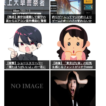
【熊本】車中泊避難して留守の
釣りゲームってマジの釣りより
家からエアコン室外機盗む 警察
ゲームの釣りの方が釣れないか
に「室外機が盗まれた」相談数
ら面白くないんだよな
件
【衝撃】ショートスリーパー
【画像】「東京ばな奈」の狂気
「寝たほうがいいよ」の一言に
を感じるフォントがコチラwww
ブチギレwww(※動画あり)