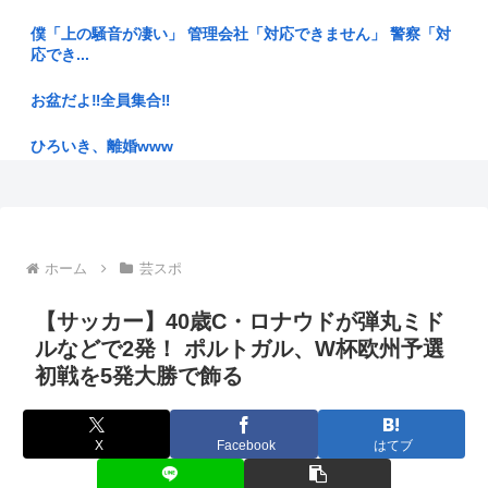
【静岡】「何度も何度も追突されて…何が目的か本当に理解で
きない」...
僕「上の騒音が凄い」 管理会社「対応できません」 警察「対
応でき...
移民←若くして異国の地で言語や文化を学びながら必死に働い
てます
お盆だよ‼全員集合‼
【悲報】初の日本代表で出番なし、福田正博「使わないんだっ
ひろいき、離婚www
たら呼ぶ...
一人暮らしで寝室にエアコンないから隣の部屋のエアコンつけ
【話題】伝説の脱衣麻雀、VR対応で復活！懐古勢からキャラ
てる
デザ変更...
浜田雅功、超スパルタ高校時代 夏の思い出に共演者衝撃「え
戦後80年日本の老害「我々は被爆者！」←80年も健康被害何
ホーム
芸スポ
え？」「...
もなき...
【サッカー】40歳C・ロナウドが弾丸ミド
【動画】まんさん「彼氏いない女のリアルがこれ」
【画像】赤ちゃんを遺棄して逮捕の女さん(23)、公表された美
ルなどで2発！ ポルトガル、W杯欧州予選
人す...
(ヽ´ん`)「俺がこれまでに片思いして来た女たち、クミコ、ナ
初戦を5発大勝で飾る
ミ、...
【悲報】元ジャンポケ斉藤側「バス運転手がいるのにディープ
キスなん...
「結婚のためにお金貯めなきゃ…」「お金ないから子供いらな
X
Facebook
はてブ
い」←こ...
姑「子供いないんだから月2万くらい出せるでしょ」私「え？
将来のた...