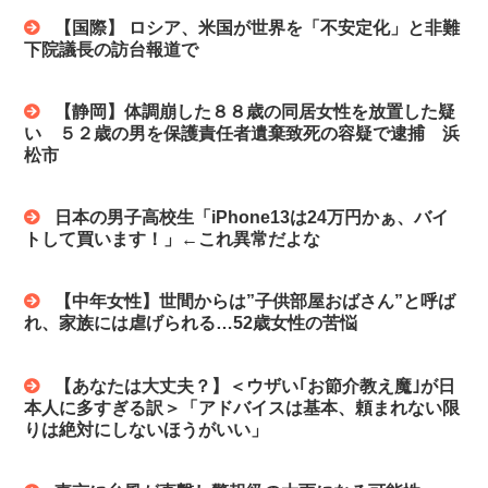
【国際】 ロシア、米国が世界を「不安定化」と非難
下院議長の訪台報道で
【静岡】体調崩した８８歳の同居女性を放置した疑
い ５２歳の男を保護責任者遺棄致死の容疑で逮捕 浜
松市
日本の男子高校生「iPhone13は24万円かぁ、バイ
トして買います！」←これ異常だよな
【中年女性】世間からは”子供部屋おばさん”と呼ば
れ、家族には虐げられる…52歳女性の苦悩
【あなたは大丈夫？】＜ウザい｢お節介教え魔｣が日
本人に多すぎる訳＞「アドバイスは基本、頼まれない限
りは絶対にしないほうがいい」