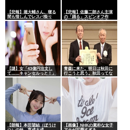
【悲報】堀大輔さん、寝る
【悲報】佐藤二朗さん主演
間も惜しんでレスバ祭り
の「踊る」スピンオフ作
www
品、結局撮影中止が決定
www
【謎】女「43億円注文し
青森に来た。明日は秋田に
て……キャンセルっと！」
行こうと思う。秋田ってな
←こいつの目的ｗ
にあるんだ？
【朗報】本田望結（ぼうけ
【画像】NHKの素朴な女子
つ）の妹、育成大成
アナが可愛すぎる