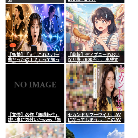
【衝撃】「え、これカバー
【悲報】ディズニーのおい
曲だったの！？」って知っ
なり巻（600円）、卑猥す
て驚いた曲あげてけ
ぎて賛否両論www
【驚愕】名作『無職転生』
セカンドサマーウイカ、AV
凄い事に気付いたwww『無
になってしまう…「このAV
職転生』ってなろうっぽく
最高やで！」
ないからおすすめって言わ
れたから見たのだけど…も