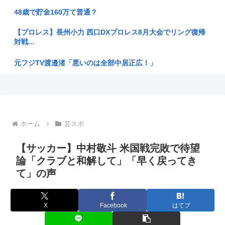
私「耳を切られてるんですけど？」美容師「大した傷じゃなく
48歳で貯金160万て普通？
て良かっ...
【プロレス】長州小力 西口DXプロレス8月大会でリング復帰
なぜフランス人はこれほど日本が好きなのか? 中国ネット「中
対戦...
国人も...
元フジTV渡邉渚「悪いのは全部中居正広！」
【画像】細身のイギリスの女の子(23)「体を使って話しましょ
う…
【乞食速報】今年の新米価格 5キロで1100円くらいになる
娘の高校合格祝い中に相続のことで相談してくる女性から
あーしJKだけど身長172あるwww
LINEがき...
ホーム
芸スポ
ももち、かつて中居くんに「いいべ」と思われていた
熊本県知事、マスコミにマジ切れ「被災者から報道に対する不
満が県に...
【サッカー】中村敬斗 米国戦完敗で待望
彼女の実家でご飯頂いたんだがすき焼きの肉が鶏肉だった
【北九州市】「女性が着用している下着を見たかった」コンビ
論「クラブと和解して」「早く戻ってき
ニ店内や...
腕時計、激臭！！！
て」の声
千の英雄と失われた王国をお前らとやりたい
「人妻」←これの良さがガチで理解できないんだが…
X
Facebook
はてブ
【終身刑化の傾向】無期懲役刑の仮釈放、2025年は「わずか4
美輪明宏さんの戒名、「紫雲院芳心唱永日宏居士」になる
人」...