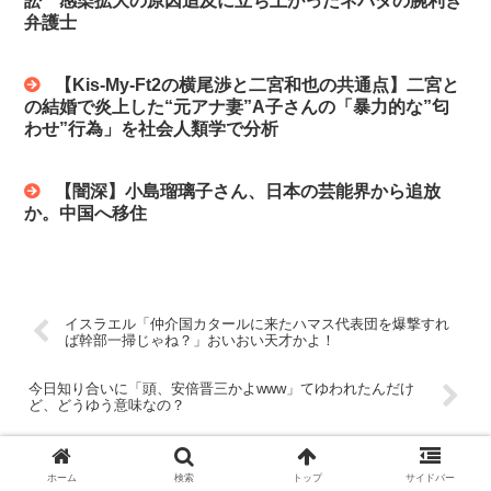
訟 感染拡大の原因追及に立ち上がったネバダの腕利き
弁護士
【Kis-My-Ft2の横尾渉と二宮和也の共通点】二宮と
の結婚で炎上した“元アナ妻”A子さんの「暴力的な”匂
わせ”行為」を社会人類学で分析
【闇深】小島瑠璃子さん、日本の芸能界から追放
か。中国へ移住
イスラエル「仲介国カタールに来たハマス代表団を爆撃すれ
ば幹部一掃じゃね？」おいおい天才かよ！
今日知り合いに「頭、安倍晋三かよwww」てゆわれたんだけ
ど、どうゆう意味なの？
コメント
ホーム
検索
トップ
サイドバー