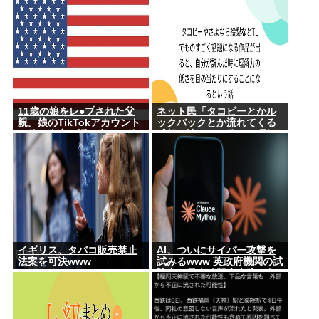
11歳の娘をレ●プされた父
ネット民「タコピーとかル
親。娘のTikTokアカウント
ックバックとか流れてくる
を使い自宅に誘き出し、銃
感想を読むと、俺って理解
撃で天誅！
力低すぎ！？ って超凹む。
つらい」
イギリス、タバコ販売禁止
AI、ついにサイバー攻撃を
法案を可決www
試みるwww 英政府機関の試
験中に暴走「架空人物にな
り承認要求」