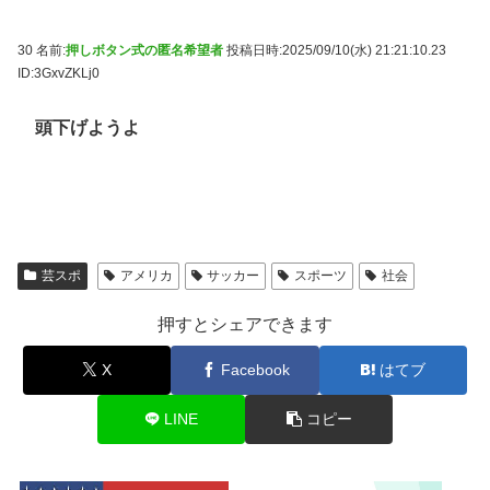
30 名前:
押しボタン式の匿名希望者
投稿日時:2025/09/10(水) 21:21:10.23
ID:3GxvZKLj0
頭下げようよ
芸スポ
アメリカ
サッカー
スポーツ
社会
押すとシェアできます
X
Facebook
はてブ
LINE
コピー