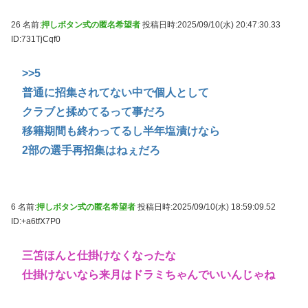
26 名前:
押しボタン式の匿名希望者
投稿日時:2025/09/10(水) 20:47:30.33
ID:731TjCqf0
>>5
普通に招集されてない中で個人として
クラブと揉めてるって事だろ
移籍期間も終わってるし半年塩漬けなら
2部の選手再招集はねぇだろ
6 名前:
押しボタン式の匿名希望者
投稿日時:2025/09/10(水) 18:59:09.52
ID:+a6tfX7P0
三笘ほんと仕掛けなくなったな
仕掛けないなら来月はドラミちゃんでいいんじゃね