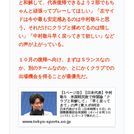
と和解して、代表復帰できるよう２部でもち
ゃんと頑張ってプレーしてほしい」「左サイ
ドは今や最も安定感あるのは中村敬斗と思
う。それだけにクラブと揉めてるのは惜し
い」「中村敬斗早く戻ってきて欲しい」など
の声が上がっている。
１０月の復帰へ向け、まずはＳランスなの
か、別のチームなのか、とにかくクラブでの
出場機会を得ることが最優先だ。
【1ページ目】【日本代表】中村
敬斗 米国戦完敗で待望論「ク
ラブと和解して」「早く戻って
きて」の声 | 東スポWEB
日本代表が９日（日本時間１０日）の
国際親善試合米国戦（オハイオ州コロ
ンバス）に０―２で敗れたこ...
www.tokyo-sports.co.jp