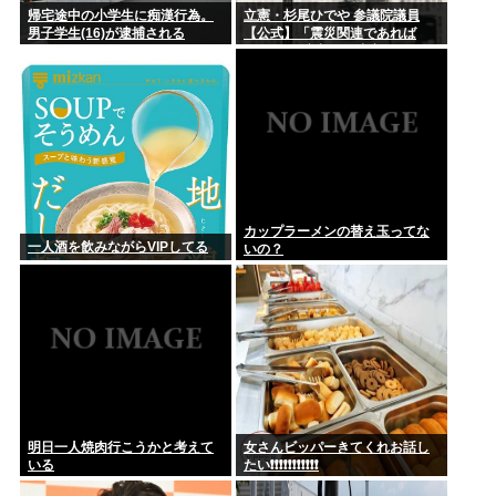
帰宅途中の小学生に痴漢行為。
立憲・杉尾ひでや 参議院議員
男子学生(16)が逮捕される
【公式】「震災関連であれば
BGMなど演出はご法度であるこ
とは常識でわかりそうなものだ
が。」
カップラーメンの替え玉ってな
一人酒を飲みながらVIPしてる
いの？
明日一人焼肉行こうかと考えて
女さんビッパーきてくれお話し
いる
たい❗❗❗❗❗❗❗❗❗❗❗