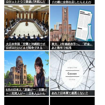
ロケットナウで唐揚げ丼頼んだ
ドの横に全部出店したらええの
にな
大日本帝国「空襲と沖縄戦でボ
東大、2年連続赤字へ。「貯金」
ロボロだけどまだ戦争できる
あと数年で枯渇
ぞ！」言うほどか？
8月の日本人「原爆がー！空襲が
あれ？日本軍て超悪くない？
ー！民間人がー！日本人はかわ
いそうな被害者！」→いやおま
えらは加害者だろごまかすな
www