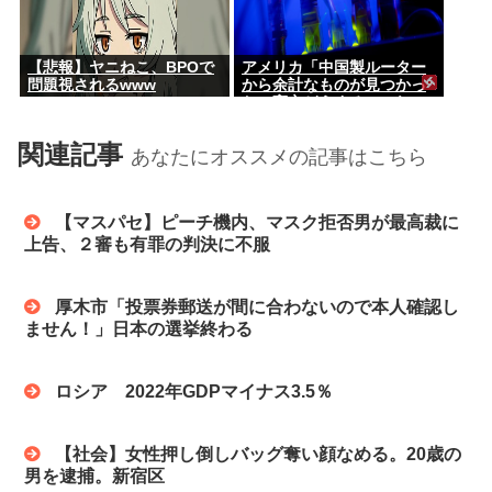
【悲報】ヤニねこ、BPOで
アメリカ「中国製ルーター
問題視されるwww
から余計なものが見つかっ
た」高市どうするのこれ
関連記事
あなたにオススメの記事はこちら
【マスパセ】ピーチ機内、マスク拒否男が最高裁に
上告、２審も有罪の判決に不服
厚木市「投票券郵送が間に合わないので本人確認し
ません！」日本の選挙終わる
ロシア 2022年GDPマイナス3.5％
【社会】女性押し倒しバッグ奪い顔なめる。20歳の
男を逮捕。新宿区