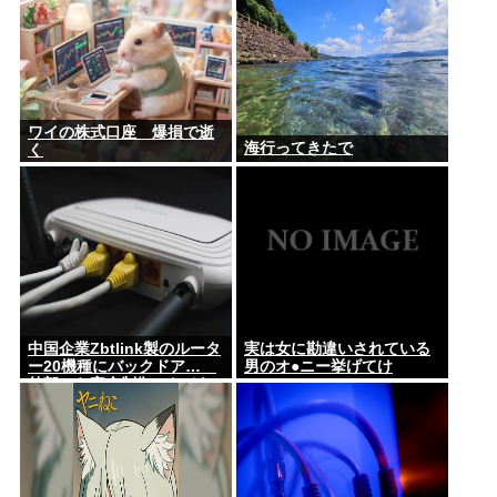
しかして…
ワイの株式口座 爆損で逝
海行ってきたで
く
中国企業Zbtlink製のルータ
実は女に勘違いされている
ー20機種にバックドア…
男のオ●ニー挙げてけ
外部から完全制御のおそれ