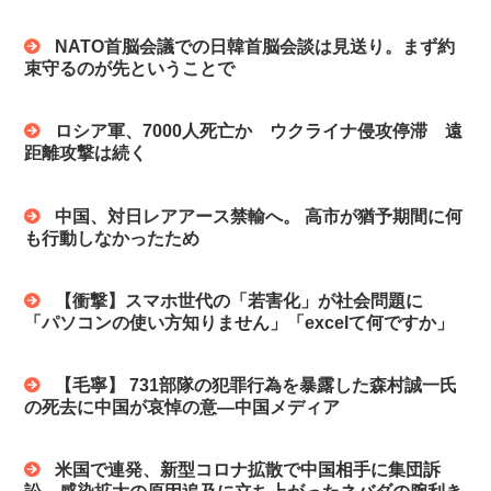
NATO首脳会議での日韓首脳会談は見送り。まず約
束守るのが先ということで
ロシア軍、7000人死亡か ウクライナ侵攻停滞 遠
距離攻撃は続く
中国、対日レアアース禁輸へ。 高市が猶予期間に何
も行動しなかったため
【衝撃】スマホ世代の「若害化」が社会問題に
「パソコンの使い方知りません」「excelて何ですか」
【毛寧】 731部隊の犯罪行為を暴露した森村誠一氏
の死去に中国が哀悼の意―中国メディア
米国で連発、新型コロナ拡散で中国相手に集団訴