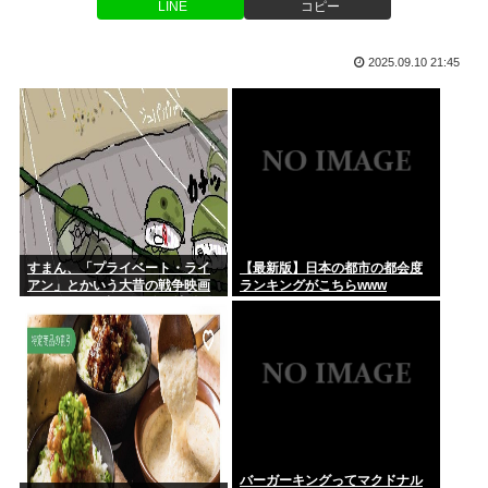
LINE
コピー
数年しまっておいたマキタのバッテリー（新品）を充電しよう
元ジャングルポケットメンバーの斉藤慎二被告に懲役7年求刑
としたら...
ロケバ...
2025.09.10 21:45
後藤真希さん(41)エチエチ
【1%】高市総理 消費減税めぐり 2年後に戻すのは「私の覚
悟」
NISA民、『オルカン』『S&P500』『NASDAQ100』し...
円は年末149円に 協調介入に加え日銀早期利上げ想定
お弁当屋さん、消費税が下がっても値段据え置き
ニートぼく、セブンイレブンのバイトに応募
すまん、「プライベート・ライ
【最新版】日本の都市の都会度
アン」とかいう大昔の戦争映画
ランキングがこちらwww
見てみたら最初の30分で地獄な
ナイナイ岡村、家事をめぐる妻の不満に「言ってくれたら済む
んだが…これずっと続く感じ？
話やん」...
スーパーマンの俳優、ホテルを全裸で徘徊し屋上から放尿
バーガーキングってマクドナル