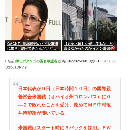
GACKT、戦国時代のトイレ事情
【ミヤネ屋】なぜ「戻るな」と
に驚き「調べてみたんだけど…
言えなかったのか イオン爆発事
エグくない？」
故で斎藤幸平氏も逡巡「ボクも
できなかっただろうなあ」
1 名前:
押しボタン式の匿名希望者
投稿日時:2025/09/10(水) 18:54:50.23
ID:sbJaDPVj9
日本代表が９日（日本時間１０日）の国際親
善試合米国戦（オハイオ州コロンバス）に０
―２で敗れたことを受け、改めてＭＦ中村敬
斗待望論が沸いている。
米国戦はスタート時に３バックを採用。ＦＷ