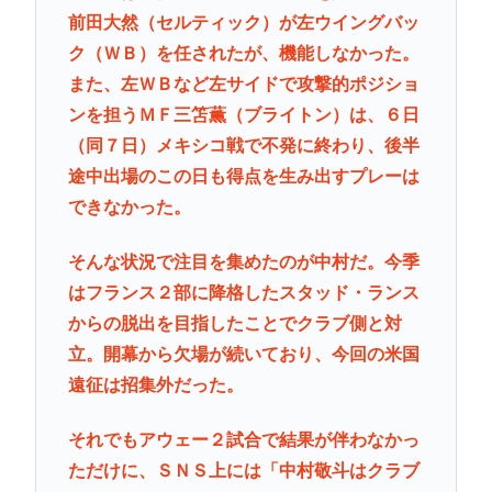
前田大然（セルティック）が左ウイングバッ
ク（ＷＢ）を任されたが、機能しなかった。
また、左ＷＢなど左サイドで攻撃的ポジショ
ンを担うＭＦ三笘薫（ブライトン）は、６日
（同７日）メキシコ戦で不発に終わり、後半
途中出場のこの日も得点を生み出すプレーは
できなかった。
そんな状況で注目を集めたのが中村だ。今季
はフランス２部に降格したスタッド・ランス
からの脱出を目指したことでクラブ側と対
立。開幕から欠場が続いており、今回の米国
遠征は招集外だった。
それでもアウェー２試合で結果が伴わなかっ
ただけに、ＳＮＳ上には「中村敬斗はクラブ