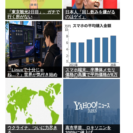
「東京観光2日目」、ガチで
日本人「回し飲みを嫌がる
行く所がない
のはゲイ」
「Linuxで十分じゃ
スマホ端末、半導体メモリ
ね…？」世界が気付き始め
価格の高騰で平均価格が8万
る
円を超す
ウクライナ、ついに力尽き
高市早苗、ロキソニンを
る
300%に値上げ