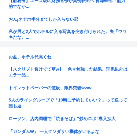
【財務省】エース級の財務官僚が異例転出へ 官邸幹部「協力
的でなか...
おんjオナホ半分までしか入らない部
私が男と2人でホテルに入る写真を突き付けられた。夫「ウワ
キだな。...
【旅行】エジプトで自撮りしていたら、ガイドが「撮ります
よ！」→ノ...
お盆、ホテル代高くね
【悲報】ポケポケ、1年で1600万人が引退・・・
【スクリプト負けてて草w】「色々勉強した結果、理系以外は
エラー品...
年収の話題ってリアルでするよな？
トイレットペーパーの値段、限界突破www
産経新聞、東北での発行を休止へ 11月末、コスト増で合理化
5人のライングループで「19時に予約していい？」って送って
誰も返...
【悲報】橋本環奈と同じアイドルグループだったメンバー、突
然暴露を...
ローソン、店内調理で「焼きそば」”炒めロボ”導入拡大
日本の1人当たりGDPがOECD24位に、韓国との順位差拡大=
韓...
「ガンダムW」 一人クソダサい機体がいるよな