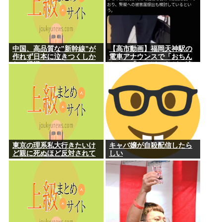
中国、高品質な”新幹線”が
【高市動画】福岡天神駅の
作れず日本に泣きつくしか
電車アナウンスで「おちん
ない模様www
ちん」「ちんぽ」などと連
呼する不審な音声が大音量
で流れる 犯人は不明
東京の理系私大行きたいけ
キャバ嬢が自殺配信したら
ど親に死ぬほど反対されて
しい
つらい