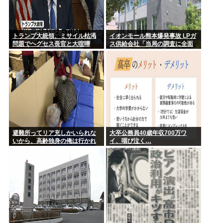
トランプ大統領、ミサイル枯渇
イオンモール熊本爆発事故 LPガ
問題でヘグセス長官と大喧嘩
ス供給会社「当局の調査に全面
的に協力」 経産省「LPガス爆発
の可能性が高いとする見解で一
致」と発表
避難所ってリア充しかいられな
大卒公務員40歳年収700万ワ
いから、高齢独身の俺は行かれ
イ、咽び泣く…
ないわ