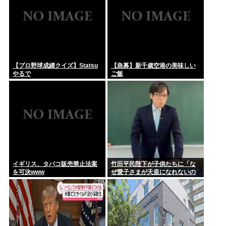
【プロ野球成績クイズ】Statsu
【急募】新千歳空港の美味しい
やるで
ご飯
イギリス、タバコ販売禁止法案
竹田平民陛下が子供たちに「な
を可決www
ぜ愛子さまが天皇になれないの
か」をわかりやすく解説してし
まう