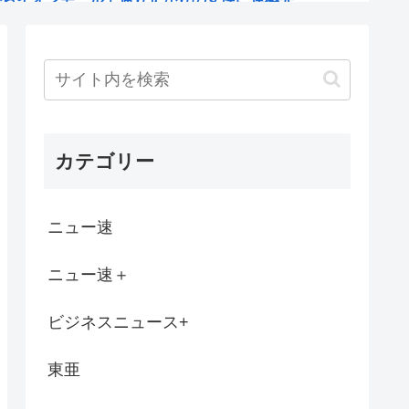
ルエンサーに粘着してストッキングについて...
危険
ほうがいいもの
カテゴリー
に『大手から日本人の技術者を引き抜いた』...
ニュー速
イ空港の搭乗口でチケット提示に応じず俳...
ニュー速＋
がいもはいらない」
ビジネスニュース+
制服の似合う美少女が…
東亜
直に評価してくれ