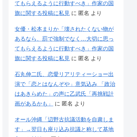
てもらえるように行動すべき」作家の国
旗に関する投稿に私見
に
匿名
より
女優・松本まりか「壊されたくない物が
あるなら、罰で強制でなく…大切に思っ
てもらえるように行動すべき」作家の国
旗に関する投稿に私見
に
匿名
より
石丸伸二氏、恋愛リアリティーショー出
演で「恋とはなんぞや」意気込み 「政治
はあきらめた」の声に乙武氏「再挑戦計
画があるかも」
に
匿名
より
オール沖縄「辺野古抗議活動を自粛しま
す」→翌日も座り込み抗議と称して基地