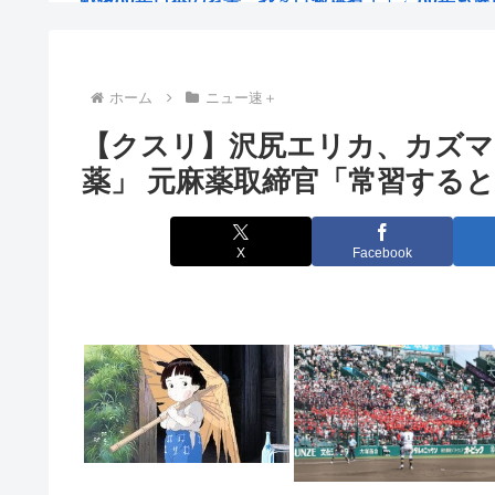
【官僚の初任給は31万2600円】国家公務員給与 3.5%
次の総理って小泉か林か小林なんか
ホーム
ニュー速＋
【クスリ】沢尻エリカ、カズマ
交通ルールの周知促す 外国事情に精通する6人 「外国
薬」 元麻薬取締官「常習する
【画像】フジテレビで水着JKwww
高市首相から、市場から、アメリカから…「いじめ」を
X
Facebook
【衝撃】ヒコロヒーさんがコンビニの割引おにぎりを〝
海外の一番手Vグループ支配が「現地勢の自滅」によっ
【厚生年金 平均15万円の厳しさ】月20万円以上はわずか
ドパガキ・Z世代のせいで廃れてきた文化