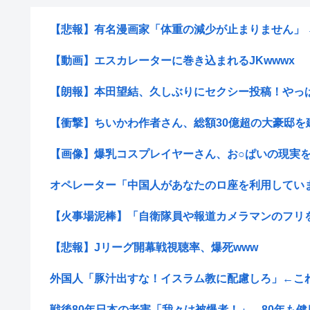
【悲報】有名漫画家「体重の減少が止まりません」 →
【動画】エスカレーターに巻き込まれるJKwwwx
【朗報】本田望結、久しぶりにセクシー投稿！やっぱり
【衝撃】ちいかわ作者さん、総額30億超の大豪邸を
【画像】爆乳コスプレイヤーさん、お○ぱいの現実
オペレーター「中国人があなたのロ座を利用しています
【火事場泥棒】「自衛隊員や報道カメラマンのフリをし
【悲報】Jリーグ開幕戦視聴率、爆死www
外国人「豚汁出すな！イスラム教に配慮しろ」←こ
戦後80年日本の老害「我々は被爆者！」←80年も健康