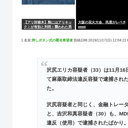
【アリ対猪木】熊にはアリキッ
大阪の花火大会、民度がレベチ
ク！が有効と判明！襲われた男
www
性「アリキックで追っ払った」
1 名前:
押しボタン式の匿名希望者
投稿日時:2019/11/17(日) 12:04:22
沢尻エリカ容疑者（33）は11月1
て麻薬取締法違反容疑で逮捕され
た。
沢尻容疑者と同じく、金融トレーダ
と、吉沢和真容疑者（30）も、MD
違反（使用）で逮捕されたばかり