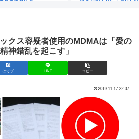
を超え...
暇空の親友なる、女インフ
エアコン無しワイ、死の
ックス容疑者使用のMDMAは「愛の
人交通安全ア...
「中古」は止めておいた
と精神錯乱を起こす」
BYD社長「ラッコの開発
受ける日銀が「...
日傘バカ女は4ね
はてブ
LINE
コピー
絶対買わない〟...
推し活中国人集団22人、タ
2019.11.17 22:37
て一層深刻化し...
伊集院光「カレーにじゃ
1.8割...
経験人数は夫・1人だけ。
俺が買うか悩んでる靴正