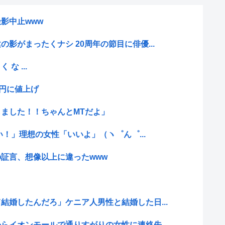
影中止www
影がまったくナシ 20周年の節目に俳優...
 な ...
0円に値上げ
ました！！ちゃんとMTだよ」
さい！」理想の女性「いいよ」（ヽ゜ん゜...
証言、想像以上に違ったwww
結婚したんだろ」ケニア人男性と結婚した日...
らイオンモールで通りすがりの女性に連絡先...