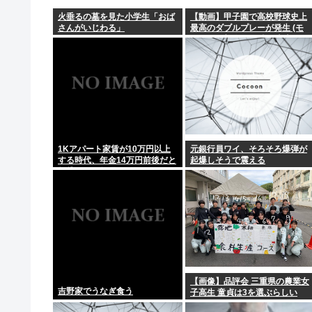
【れ】奥田ふみよ議員❤‍ いのちの党「政治っていうの
火垂るの墓を見た小学生「おば
【動画】甲子園で高校野球史上
さんがいじわる」
最高のダブルプレーが発生 (モ
【政府】高市総理「物価上昇を上回る賃上げを日本に定
メンらの想像の25倍は史上最
高)これもうプロ野球超えてるだ
ろ…
【悲報】ロシア、じわじわと逝き始める
日本の国旗って世界一シンプルなのに分かりやすく
【最近】俺がAmazonで買ってよかったものおしえ
1Kアパート家賃が10万円以上
元銀行員ワイ、そろそろ爆弾が
する時代、年金14万円前後だと
起爆しそうで震える
賃貸の人は無理じゃね？
【画像】品評会 三重県の農業女
吉野家でうなぎ食う
子高生 童貞は3を選ぶらしい