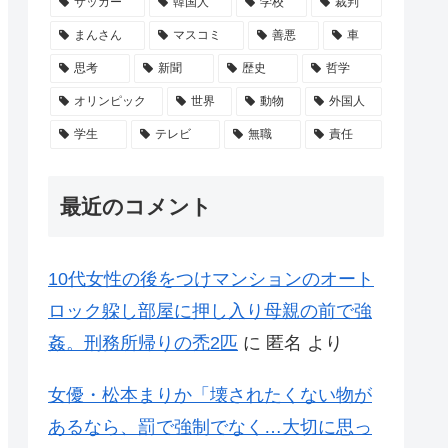
サッカー
韓国人
学校
裁判
まんさん
マスコミ
善悪
車
思考
新聞
歴史
哲学
オリンピック
世界
動物
外国人
学生
テレビ
無職
責任
最近のコメント
10代女性の後をつけマンションのオート
ロック躱し部屋に押し入り母親の前で強
姦。刑務所帰りの禿2匹
に
匿名
より
女優・松本まりか「壊されたくない物が
あるなら、罰で強制でなく…大切に思っ