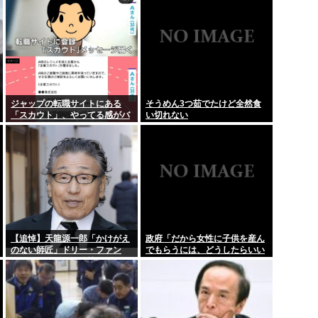
丈夫なの
ジャップの転職サイトにある
そうめん3つ茹でたけど全然食
「スカウト」、やってる感がバ
い切れない
レ始めるwww
【追悼】天龍源一郎「かけがえ
政府「だから女性に子供を産ん
のない師匠」ドリー・ファン
でもらうには、どうしたらいい
ク・ジュニアさん追悼
のよ;;」