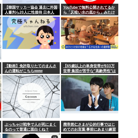
は、子どもた...
メーカー「消費税7%安く
【韓国サッカー協会 過去に外国
YouTubeで無料公開されてるか
人審判ら20人に性接待 日本人
ら「仄暗い水の底から」みたけ
着させる」 国...
経営者「消費税が1%にな
審判2人も含む…一度も負けな
ど
し】韓国でサッカーファンや国
民から怒りと失望の声
NHK性加害事案、国会で
て見た目もいいよな
【視聴率】ゴールデン帯で
る
高速道路で子豚が見つか
【動画】免許取りたてのまんさ
【65歳以上の単身世帯が933万
んの運転がこちらwww
世帯 集団が苦手な”高齢男性”は
どう生きていく？】孤独死のリ
スクも…専門家 「8日以上見つ
からないのも圧倒的に男性」
ぶっちゃけ戦争で人が死にまく
廃帝悠仁さまが公的行事ではじ
るのって普通に面白くね？
めてのお言葉 事前にあまり練習
してないっぽい。滑舌悪いし大