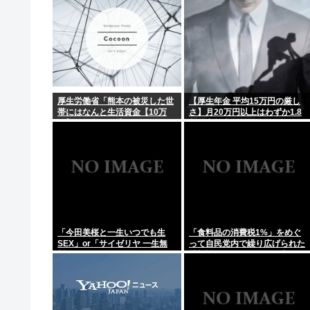
厚生労働省「熊本の被災した世
【厚生年金 平均15万円の厳し
帯にはなんと生活資金【10万
さ】月20万円以上はわずか1.8
円】を無利子で貸してあげま
割、高齢夫婦は毎月4.2万円の
す」
赤字に
「今田美桜と一生いつでも生
「食料品の消費税1%」をめぐ
SEX」or「サイゼリヤ 一生無
って自民党内で繰り広げられた
料」www
情報戦…！ウソまで飛び交った
密室会議の発言