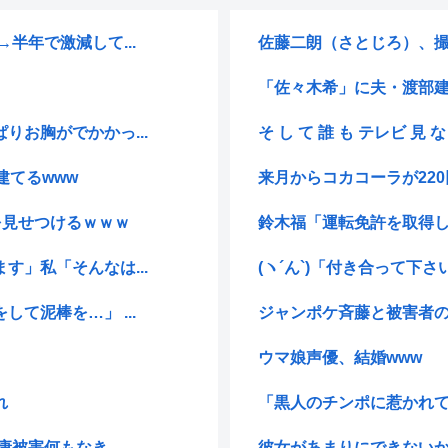
半年で激減して...
佐藤二朗（さとじろ）、撮
「佐々木希」に夫・渡部建の
お胸がでかかっ...
そ し て 誰 も テレビ 見 な く
建てるwww
来月からコカコーラが22
を見せつけるｗｗｗ
鈴木福「運転免許を取得し
」私「そんなは...
(ヽ´ん`)「付き合って下
て泥棒を…」 ...
ジャンポケ斉藤と被害者の
ウマ娘声優、結婚www
れ
「黒人のチンポに惹かれて
被害何もなき...
彼女があまりにできないか