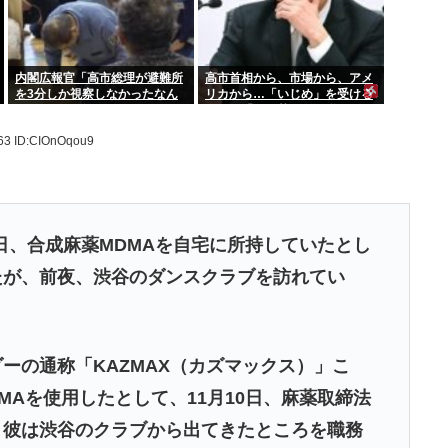
内閣広報官「高市総理が避難所
高市首相から、市場から、アメ
を3分しか視察しなかったなん
リカから…「いじめ」を受ける
てデマ！50分いたぞ 」 →しか
日銀が「四面楚歌」を脱する
し事実上の視察は数分で正解
「たった1つの正しい方法」と
.63
ID:CIOnOqou9
は何か
6日、合成麻薬MDMAを自宅に所持していたとし
たが、前夜、渋谷のダンスクラブを訪れてい
ーの通称「KAZMAX（カズマックス）」こ
MAを使用したとして、11月10日、麻薬取締法
。彼は渋谷のクラブから出てきたところを職務