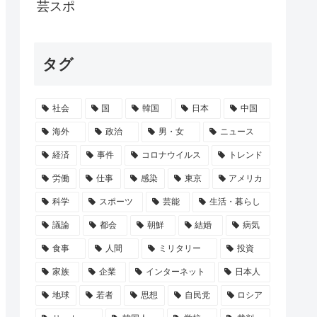
なるならその分値上げしたろw」これどうす...
芸スポ
っても値下げはしない、差額は懐に入れる」
タグ
追及へ 8月中に総務委員会が閉会中審査も
テレ東がフジを上回る トップはテレ朝
社会
国
韓国
日本
中国
る
海外
政治
男・女
ニュース
経済
事件
コロナウイルス
トレンド
労働
仕事
感染
東京
アメリカ
科学
スポーツ
芸能
生活・暮らし
議論
都会
朝鮮
結婚
病気
食事
人間
ミリタリー
投資
家族
企業
インターネット
日本人
地球
若者
思想
自民党
ロシア