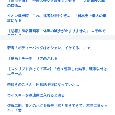
【高市早苗】「中国の外交方針変えさせる」 – 大使館侵入罪
の自衛...
イオン爆発時「これ、死者4桁行くぞ…」「日本史上最大の事
故になる...
【悲報】有名漫画家「体重の減少が止まりません」 →半年で
激減して...
【悲報】ディズニーのおいなり巻（600円）、卑猥すぎて賛否
若者「ボディーバッグはオシャレ。イケてる。」 ✨
両論w...
【動画】チー牛、リア凸される
【れ】奥田ふみよ議員❤‍ いのちの党「政治っていうのは、子
どもた...
【スクリプト負けてて草w】「色々勉強した結果、理系以外は
エラー品...
【お金】お盆の帰省は、妻が「新幹線のほうが楽」と譲りませ
ん。東京...
奈須きのこさん、円形脱毛症になっていた…
台湾メディア「態度の悪い日本の店員を黙らせる方法」
ウイスキーを冷凍庫に入れると凍る
【人口激変】日本人が減り「外国人が増えた」自治体ランキン
佐藤二朗、妻とのハグを報告「君と生きてきて、本当に良かっ
グ、1位...
た」「文...