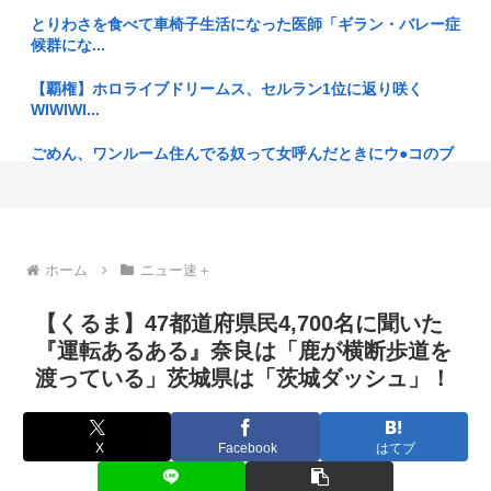
【三重県警】小学校講師の男を逮捕 18歳未満女児のわいせつ
とりわさを食べて車椅子生活になった医師「ギラン・バレー症
画像デ...
候群にな...
【画像】佐倉綾音(32)、自分のシコポイントに気がつくwww
【覇権】ホロライブドリームス、セルラン1位に返り咲く
WIWIWI...
高市早苗、また経歴にウソが判明
ごめん、ワンルーム住んでる奴って女呼んだときにウ●コのブ
【漁業】今年のサンマは少なく小さい 国の研究機関は「これ
リブリ音...
までにな...
AI「お前さあ〜w」ぼく「…敬語使え 」AI「了解しました。
外国人「豚汁出すな！イスラム教に配慮しろ」←これ
とこ...
ホーム
ニュー速＋
【マムダニ派】米民主党予備選、ミシガン州で急進左派のイス
明日からお盆休みだけどみんなどこ行く予定か決めた？ ‍♂ ☀
ラム教徒...
【くるま】47都道府県民4,700名に聞いた
交通系カードで改札通って改札内のショップ利用してまた改札
【鹿児島】突然右折し路面電車と衝突 乗っていた男女3人は
『運転あるある』奈良は「鹿が横断歩道を
出ようと...
車を放置...
渡っている」茨城県は「茨城ダッシュ」！
松本人志が企画・プロデュース「ドキュメンタル」が米国で初
鍵失くした男「45分だけ部屋に入れろ！何もしないから！」
制作決定...
→女子大...
X
Facebook
はてブ
佐藤二朗（さとじろ）、完全勝利www
気候変動で「世界中のチョウが大移動」を始めていると判明