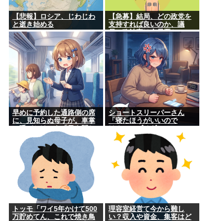
【悲報】ロシア、じわじわ
【急募】結局、どの政党を
と逝き始める
支持すれば良いのか、議
員、政治家は全員悪か
早めに予約した通路側の席
ショートスリーパーさん
に、見知らぬ母子が。車掌
「寝たほうがいいので
の呼びかけにも「目を閉じ
は？」にブチギレ
て無視」して居座られまし
た。無理やり奪われた席
は、結局“やったもん勝
ち”になっ...
トッモ「ワイ5年かけて500
理容室経営て今から難し
万貯めてん、これで焼き鳥
い？収入や資金、集客はど