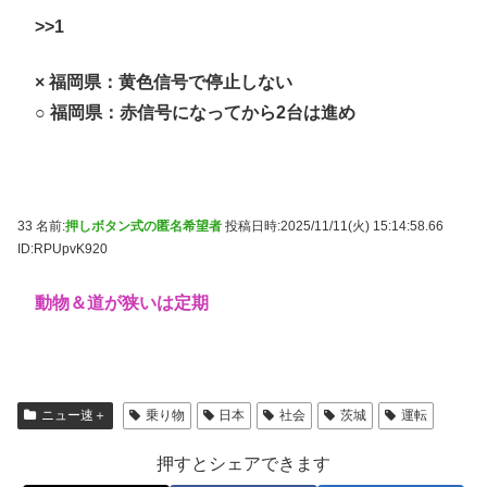
>>1
× 福岡県：黄色信号で停止しない
○ 福岡県：赤信号になってから2台は進め
33 名前:
押しボタン式の匿名希望者
投稿日時:2025/11/11(火) 15:14:58.66
ID:RPUpvK920
動物＆道が狭いは定期
ニュー速＋
乗り物
日本
社会
茨城
運転
押すとシェアできます