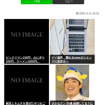
LINE
コピー
ワイ、金無し、女無し、髪無し、身長無し、知能無し、友達無
【朗報】転売ヤー死亡！国交省が土地取得規制強化へwww
し、若さ...
2025.11.11 15:15
【悲報】ジャンプが最も売れた1995年新年3・4合併号に載っ
クリミア半島に入る道路が地獄絵図
てる...
なぜ、「日常系アニメ」は廃れたのか？
【ジャップ】女優の広瀬すず「私、麺と納豆が全然許せない。
私、麺と...
100歩譲って「下着姿」ならまだわかるけど、「スカートを下
から盗...
ビックリマン150円、おにぎり
ゲイ連呼、廃れるwwwまたエッ
200円、ラーメン1000円。
ヂの黒歴史へ
(´・ω・`)ほいほい村のお盆だほい
子供「ママー、誕生日までに隠し部屋作って」母親「わかっ
た」
愛国者、値下げしない弁当屋にブチギレ
中居正広「俺が来たことは内緒だべ」極秘で熊本でボランティ
アをして...
納豆とキムチを混ぜたやつをご
さかなクン 50歳 結婚してる？に