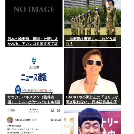
日本の輸出額、韓国・台湾に抜
「自衛隊は違憲」←これどう思
かれる。アカンゴミ国すぎて涙
う？
出てきた…
サウジ、パキスタン（核保有
GACKTや小沢仁志に「セリフが
国）、トルコがサウパキトル3国
聞き取れない」 日本語作品を字
相互防衛協定締結
幕で見る人が増えている背景