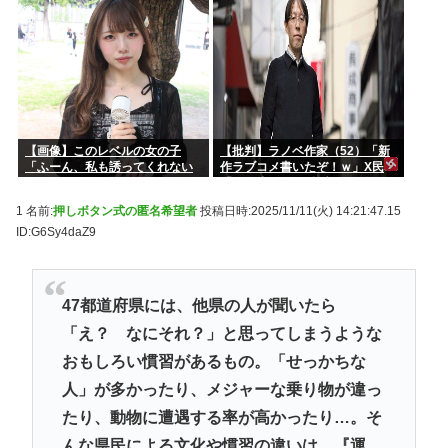
【画像】このレベルの女の子
【批判】ラノベ作家（52）「新
「ふーん、私も誘ってくれない
作ラブコメ書いたぞ！ｗ」X民
んだ⋯」
「いい歳こいてラブコメ（笑）
恥ずかしくないの？」←やめた
1 名前:
押しボタン式の匿名希望者
投稿日時:2025/11/11(火) 14:21:47.15
れｗと話題に
ID:G6Sy4daZ9
47都道府県には、他県の人が聞いたら
「え？ なにそれ？」と思ってしまうような
おもしろい慣習があるもの。「せっかちな
人」が多かったり、メジャーな乗り物が違っ
たり、動物に遭遇する率が高かったり…。そ
んな県民による文化や慣習の違いは、『運