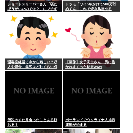
ショートスリーパーさん「寝た
トッモ「ワイ5年かけて500万貯
ほうがいいのでは？」にブチギ
めてん、これで焼き鳥屋やる
レ
わ」
理容室経営て今から難しい？収
【画像】女子高生さん、男に抱
入や資金、集客はどれくらい必
かれまくった結果www
要？？
伝説のすた丼食ったことある奴
ポーランドでウクライナ人排斥
おる？
運動が始まる