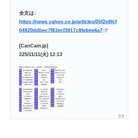
全文は↓
https://news.yahoo.co.jp/articles/05f2e8fcf
04920ddbec7f83ecf3917c8febee6a7
[CanCam.jp]
225/11/11(火) 12:13