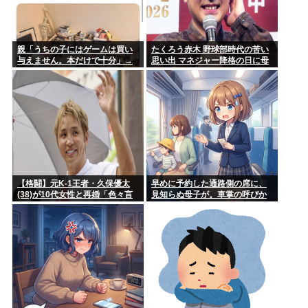
親「うちの子にはゲームは買い
たくろう赤木 野球部時代の苦い
与えません。本だけで十分」→
思い出 マネジャー降格の日に母
結果
が…「何も言えなくて」
【格闘】元K-1王者・久保優太
早めに予約した通路側の席に、
(38)が10代女性と再婚「色々言
見知らぬ母子が。車掌の呼びか
われそうですが…」
けにも「目を閉じて無視」して
居座られました。無理やり奪わ
れた席は、結局“やったもん勝
ち”になっ...