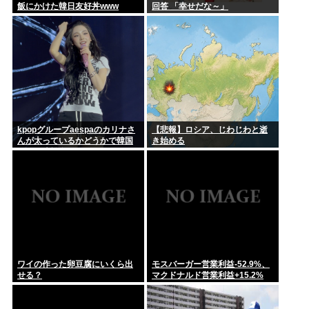
飯にかけた韓日友好丼www
回答 「幸せだな～」
上野恩賜公園 ケンモメンは読めるの？
kpopグループaespaのカリナさ
【悲報】ロシア、じわじわと逝
んが太っているかどうかで韓国
き始める
SNSが大論争に…！！！
ワイの作った卵豆腐にいくら出
モスバーガー営業利益-52.9%、
せる？
マクドナルド営業利益+15.2%