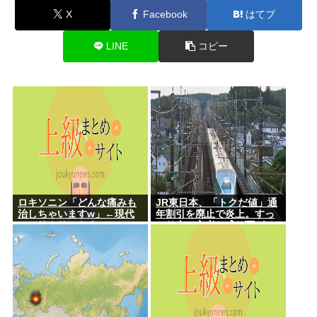
X
Facebook
はてブ
LINE
コピー
ロキソニン「どんな痛みも
JR東日本、「トクだ値」通
治しちゃいますw」←現代
年割引を廃止で炎上。すっ
のエリクサーやろ…
かり金の亡者と成り下がっ
たな