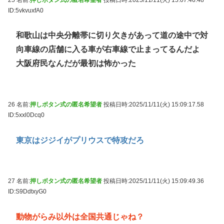
ID:5vkvuxfA0
和歌山は中央分離帯に切り欠きがあって道の途中で対
向車線の店舗に入る車が右車線で止まってるんだよ
大阪府民なんだが最初は怖かった
26 名前:
押しボタン式の匿名希望者
投稿日時:2025/11/11(火) 15:09:17.58
ID:5xxl0Dcq0
東京はジジイがプリウスで特攻だろ
27 名前:
押しボタン式の匿名希望者
投稿日時:2025/11/11(火) 15:09:49.36
ID:S9DdtxyG0
動物がらみ以外は全国共通じゃね？