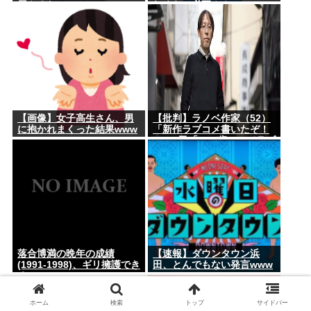
屋やるわ」
れくらい必要？？
【画像】女子高生さん、男
【批判】ラノベ作家（52）
に抱かれまくった結果www
「新作ラブコメ書いたぞ！
ｗ」X民「いい歳こいてラブ
コメ（笑）恥ずかしくない
の？」←やめたれｗと話題
に
落合博満の晩年の成績
【速報】ダウンタウン浜
(1991-1998)、ギリ擁護でき
田、とんでもない発言www
るwww
ホーム
検索
トップ
サイドバー