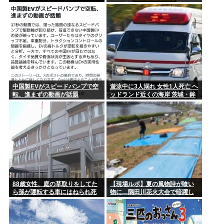
ない」
シア「待って。《誰が》落とし
たの？ねぇ、なんでそこ伏せる
【画像】オッサン「よーし、GANTZのコスプレしてコミケ行
の？」
くかー...
中国製EVがスピードバンプで空
遊泳中に3人溺れ 女性1人死亡 ヘ
転、進まずの動画が話題
ッドランド近くの海岸 茨城・鉾
田
88歳女性、庭の草取りをしてた
【現場ルポ】夏の風物詩が喰い
ら孫が運転する車にはねられ死
物に…隅田川花火大会で暗躍し
亡
た中国人「場所取り転売ヤー」
の高笑い