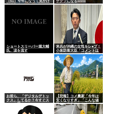
（51）今年になって見かけ
ケクソになるwww
なくなる
ショートスリーパー堀大輔
米兵が沖縄の女性をレ●プ！
氏、涙を流す
小泉防衛大臣「コメントは
控える」ニュー速愛国者
「辺野古！」
お前ら、「デジタルデトッ
【悲報】コメ農家「今年は
クス」してるか？今すぐス
安くなりすぎ」「こんな値
マホを置くんだ。
段じゃ米作りをやめる人も
多くなるんじゃないかな?」