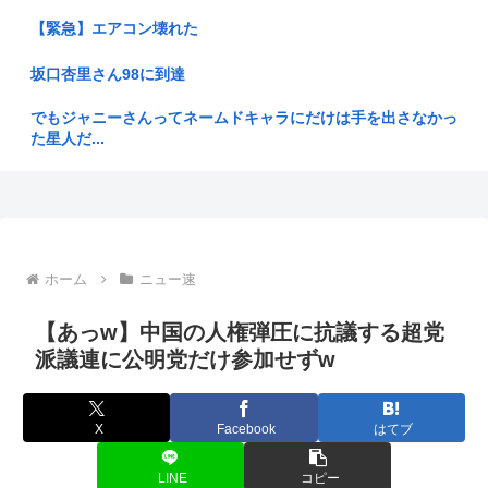
【悲報】とんでもないヤバい台風さん、お盆を直撃www
【緊急】エアコン壊れた
れいわ新選組、「いのちの党」に党名変更www
坂口杏里さん98に到達
【画像】ギャルJKさん、脱いだらとてつもなかったｗｗｗ
でもジャニーさんってネームドキャラにだけは手を出さなかっ
た星人だ...
美人まんさん、枕営業してしまう
【画像】迷惑行為って何？
【SNS】夏休みに川遊びするなら「ここ最高！」危ない場所を
投稿、...
東海の大自然に逝きたい男の子www
トランプ「イランが核兵器持ったらイタリアは更地になる」メ
ローニ「...
松本まりか「戦争はやっちゃいかん」祖父が生涯最も口にした
ホーム
ニュー速
言葉を紹...
阿波おどりの練習動画が100万回超再生で当事者が憤り「悲し
【あっw】中国の人権弾圧に抗議する超党
いし、...
ヒコロヒーと無料でキス する？
派議連に公明党だけ参加せずw
【八八八】 令和八年八月八日の「はちみつ婚」で盛り上がる
独身おっさんワイ、底辺職の親戚が説教してくるので身を隠す
八王子...
はてな、11億円流出の調査報告書を公開。 偽警察、口外禁
X
Facebook
はてブ
熊本医大「人に馬の血を輸血したら死んだ」（日本人かは不
止、残業...
明）
LINE
コピー