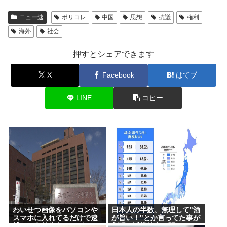
ニュー速
ポリコレ
中国
思想
抗議
権利
海外
社会
押すとシェアできます
X
Facebook
はてブ
LINE
コピー
わいせつ画像をパソコンや
日本人の半数、無理して"酒
スマホに入れてるだけで逮
が旨い！"とか言ってた事が
捕され名前公表、クビにな
判明。近畿地方に関しては6