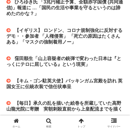
ひろゆき氏 「3兆円補正予算、全額赤字国債 (共同通
信)」報道に …「国民の生活や事業を守るというのは諦
めたのかな？」
【イギリス】 ロンドン、コロナ規制強化に反対する
デモ・・参加者 「人権侵害」 「死亡の原因はたくさん
ある」「マスクの強制着用ノー」
窪田順生「山上容疑者の銃弾で変わった日本は『と
っくにテロに屈している』という現実」
【キム・ゴン駐英大使】バッキンガム宮殿を訪れ 英
国女王に伝統衣装で信任状奉呈
【毎日】承久の乱を描いた絵巻を所蔵していた高野
山龍光院に寄贈 実朝刺殺直前から上皇配流までを描く
【速報】 中国、食品ベンダーが粉末で作った偽イカ
ホーム
検索
トップ
サイドバー