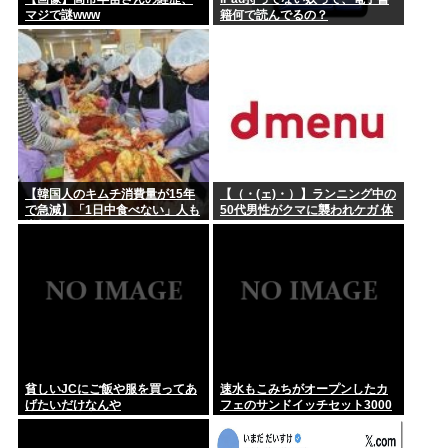
マジで謎www
籍何で読んでるの？
【韓国人のキムチ消費量が15年
【（・(ェ)・）】ランニング中の
で急減】「1日中食べない」人も
50代男性がクマに襲われケガ 体
増加
長約1.3メートルのツキノワグマ
に腕や足をかまれる 岐阜・高山
市
貧しいJCにご飯や服を買ってあ
速水もこみちがオープンしたカ
げたいだけなんや
フェのサンドイッチセット3000
円www