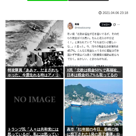
糖質寛解傾向なんだが、「猫が満足げな返事してる」と言った
娘が作った大鍋の豚汁を嫁が勝手に外へ出した。家族全員で何
ら母親に...
度注意し...
2021.04.06 23:18
EXIT兼近（35）「トー横キッズは悪くない。彼女らを利用し
日本メーカーは猛省せよ！ 軽スーパーハイトワゴン初の
搾取...
EV「BYD...
女優の小川真由美さん86歳で死去 晩年は家さえ失くしていた
ことが...
赤ちゃん産めなくなったペットショップのメス犬さん（6）里
親募集さ...
特攻隊員「ああァ、だまされち
X民「北欧は税金50%で高福祉、
おっさんのハーフパンツ、否定派が7割。女性「おっさんのす
ゃった。今度生れる時はアメリ
日本は税金45.7%も取ってるの
ね毛なん...
カへ生れるぞ」
に低福祉、おかしいよ」 11万い
いね
家賃2000円値上げするって言われたんだけど
ケンモメンが"あえて"結婚をしない理由ってなんなの？
【画像】俺、ローカルAIでイケメンをすっぽんぽんにしてしま
うww...
トランプ氏「人々は共和党には
高市「81年前の今日、長崎の地
怒っているが、私には怒ってい
に投下された1発の原子爆弾」ロ
【画像】たぬき系女優はやっぱええな