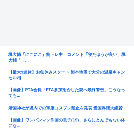
堀大輔「にこにこ」筋トレ中 コメント「寝たほうが良い」堀
大輔「！...
【最大9連休】お盆休みスタート 熊本地震で大分の温泉キャン
セル相...
【画像】PTA会長「PTA参加拒否した親へ最終警告。こうなっ
ても...
靖国神社が境内での軍服コスプレ禁止を発表 愛国界隈大絶賛
【画像】ワンパンマン作画の息子(19)、さらにとんでもない体
にな...