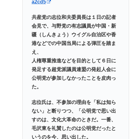
a2cd5
共産党の志位和夫委員長は１日の記者
会見で、与野党の有志議員が中国・新
疆（しんきょう）ウイグル自治区や香
港などでの中国当局による弾圧を踏ま
え、
人権尊重推進などを目的として６日に
発足する超党派議員連盟の発起人会に
公明党が参加しなかったことを皮肉っ
た。
志位氏は、不参加の理由を「私は知ら
ない」と断りつつ、「公明党で思い出
すのは、文化大革命のときだ。一番、
毛沢東を礼賛したのは公明党だったと
いうのを今、思い出した。