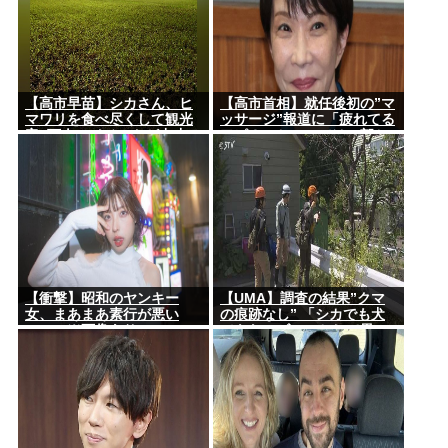
【高市早苗】シカさん、ヒ
【高市首相】就任後初の”マ
マワリを食べ尽くして観光
ッサージ”報道に「疲れてる
客6万人のイベントが中止に
アピ？」とSNSでは一部か
なる…さらにコスモス畑も
ら冷ややかな声…被災地視
食べ尽くす
察”PV動画”から続く不信
【衝撃】昭和のヤンキー
【UMA】調査の結果”クマ
女、まあまあ素行が悪い
の痕跡なし” 「シカでも犬
www (※画像あり)
でもないゴロンとして黒い
動物を見た」 札幌市清田区