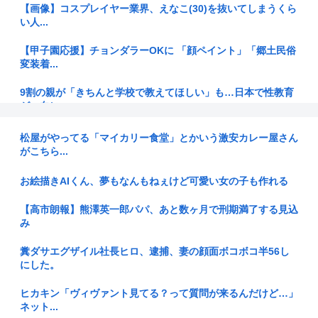
【画像】コスプレイヤー業界、えなこ(30)を抜いてしまうくら
い人...
【甲子園応援】チョンダラーOKに 「顔ペイント」「郷土民俗
変装着...
9割の親が「きちんと学校で教えてほしい」も…日本で性教育
が一向に...
【悲報】吉岡里帆、アドリブで俳優の手を取りおっぱいに押し
松屋がやってる「マイカリー食堂」とかいう激安カレー屋さん
当てる
がこちら...
【悲報】ガールズバンドのボーカル、客席ダイブでお胸を揉ま
お絵描きAIくん、夢もなんもねぇけど可愛い女の子も作れる
れてガチ...
【高市朗報】熊澤英一郎パパ、あと数ヶ月で刑期満了する見込
菅直人の補佐官が書いた福島原発事故の記憶が面白い
み
【悲報】愛知県民、夏恒例の儀式で2人死亡www
糞ダサエグザイル社長ヒロ、逮捕、妻の顔面ボコボコ半56し
にした。
【中国】大卒1270万人が就職難なのに、今度は自分の「AI分
身」...
ヒカキン「ヴィヴァント見てる？って質問が来るんだけど…」
ネット...