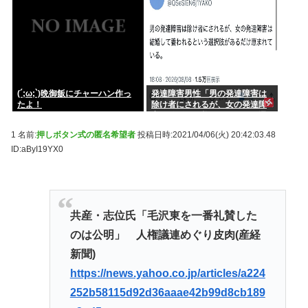
(´;ω;`)晩御飯にチャーハン作っ
発達障害男性「男の発達障害は
たよ！
除け者にされるが、女の発達障
害は結婚して養われるという選
択肢があるだけ恵まれている」
1 名前:
押しボタン式の匿名希望者
投稿日時:2021/04/06(火) 20:42:03.48
ID:aByI19YX0
共産・志位氏「毛沢東を一番礼賛した
のは公明」 人権議連めぐり皮肉(産経
新聞)
https://news.yahoo.co.jp/articles/a224
252b58115d92d36aaae42b99d8cb189