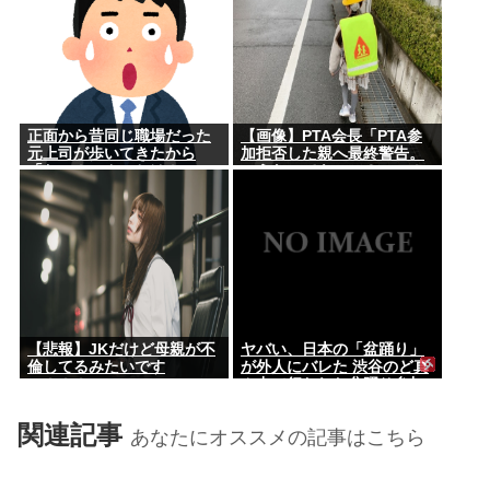
正面から昔同じ職場だった
【画像】PTA会長「PTA参
元上司が歩いてきたから
加拒否した親へ最終警告。
「お～！こんにちは！」っ
こうなってもいい？」⇒！
て声かけたんや
【悲報】JKだけど母親が不
ヤバい、日本の「盆踊り」
倫してるみたいです
が外人にバレた 渋谷のど真
⇒！！！
ん中で行われた盆踊り参加
者67000人のうち20000人
が外人、ダンシングヒーロ
関連記事
あなたにオススメの記事はこちら
ーに熱狂