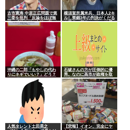
古市憲寿 中居正広問題で第
横須賀所属米兵、日本人2キ
三委を批判「反論をほぼ無
ルし禁錮3年の判決がくだる
視」「彼らが一方的に言っ
も恩赦で釈放！ニュー速愛
たことが世の中に定着して
国者「辺野古！」
しまう」橋下徹も同調
沖縄の二郎「もやしの代わ
石破さんの方が圧倒的に優
りにネギでいい？」どう？
秀。なのに高市が政権を取
ったのはおかしい
人気タレント土田晃之
【悲報】イオン、完全にヤ