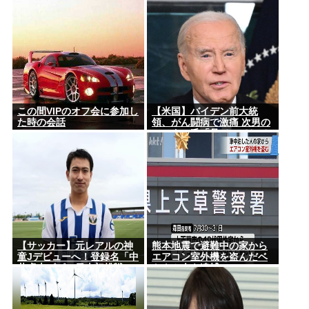
る時代 アメリカの情報機関
割が下戸
が警察庁に情報提供
この間VIPのオフ会に参加し
【米国】バイデン前大統
た時の会話
領、がん闘病で激痛 次男の
ハンター氏「見ていてとて
もつらい」
【サッカー】元レアルの神
熊本地震で避難中の家から
童Jデビューへ！登録名「中
エアコン室外機を盗んだベ
井卓大ピピ」日本初挑戦の
トナム人を逮捕
22歳今治MFが開幕戦に先発