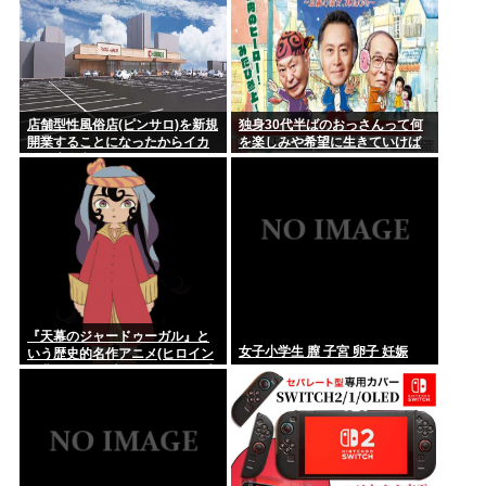
店舗型性風俗店(ピンサロ)を新規
独身30代半ばのおっさんって何
開業することになったからイカ
を楽しみや希望に生きていけば
した店名考えてくれ
いいんだ？
『天幕のジャードゥーガル』と
女子小学生 膣 子宮 卵子 妊娠
いう歴史的名作アニメ(ヒロイン
が非処女)が日本人にイマイチ受
けなかった理由って何だ？