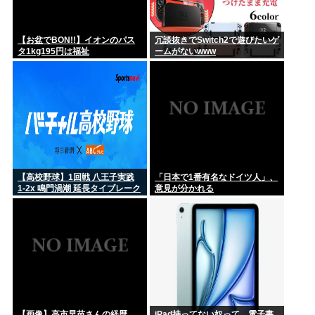
【お盆でBON!!】イオンのパス
冗談抜きでSwitch2で遊びたいゲ
タ1kg195円は福祉
ームがないwww
【高校野球】1回戦 八王子実践
「日本で1番有名なドイツ人」、
1-2x 鳴門渦潮 延長タイブレーク
意見が分かれる
でサヨナラ勝ち 鳴門渦潮として
甲子園1勝
【画像】高市早苗さんの経歴、
iPad持ってない奴って、電子書