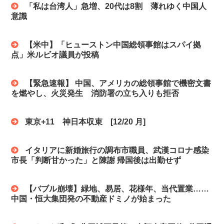
「私は台湾人」急増、20代は8割 薄れゆく中国人
意識
【米中】「ヒューストン中国総領事館はスパイ拠
点」米ルビオ議員が投稿
【緊急速報】 中国、アメリカの総領事館で機密文書
を燃やし、火災発生 消防署の立ち入りも拒否
東京+11 神日本収束 [12/20 月]
イタリアに新婚旅行の調布市職員、武漢コロナ感染
市長「判断甘かった」と陳謝 帰国後は出勤せず
【バブル崩壊】緑地、易居、花様年、当代置業……
中国・恒大集団発の不動産ドミノが始まった