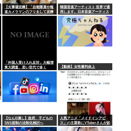
にされる
とりわさを食べて車椅子生
【火事場泥棒】「自衛隊員や報
韓国音楽アーティスト 世界で通
道カメラマンのフリをして泥棒
用します。日本音楽アーティス
て泥棒を…」 ...
【覇権】ホロライブドリーム
を…」 500万円分の預金通帳を
ト 聴かれてるの国内だけです。
盗まれた高齢女性が明かす被害
この違いは一体何なの？
「外出が怖くなり、避難所にも
ごめん、ワンルーム住んで
行けない」
やついる？
AI「お前さあ〜w」ぼく「
明…小池百合子...
明日からお盆休みだけどみん
「外国人受け入れ反対」大幅増
【動画】女性審判炎上
東大調査、若い世代で多く
【なんG潰し】政府、子どもの
人気アニメ「メイドインアビ
SNS規制の法制化検討へ
ス」の主題歌にVTuberさんが起
用されてまたまたまた炎上、も