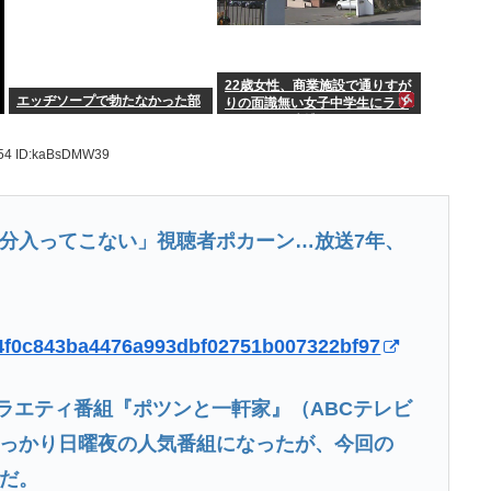
22歳女性、商業施設で通りすが
エッヂソープで勃たなかった部
りの面識無い女子中学生にラリ
アットして逮捕される
.54
ID:kaBsDMW39
分入ってこない」視聴者ポカーン…放送7年、
a2f4f0c843ba4476a993dbf02751b007322bf97
バラエティ番組『ポツンと一軒家』（ABCテレビ
っかり日曜夜の人気番組になったが、今回の
だ。