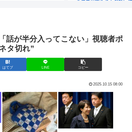
大の事故になる...
ヤマダ電機の激安PBエアコ
グすぎてまうw...
くりぃむしちゅーら所属の
「話が半分入ってこない」視聴者ポ
おまえら「お盆玉」いく
ネタ切れ”
害者・冤罪被...
若者「ボディーバッグはオ
休みの日と...
【動画】チー牛、リア凸
はてブ
LINE
コピー
て見た目もいいよな
【スクリプト負けてて草w
2025.10.15 08:00
語作品を字幕...
奈須きのこさん、円形脱
ウイスキーを冷凍庫に入
蓄に回っ...
佐藤二朗、妻とのハグを報