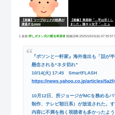
【画像】ツーブロックの効果が
【画像】美容師「…手は尽くし
凄過ぎるwww
ました」陰キャ女子「…ヒュ
ッ」
1 名前:
押しボタン式の匿名希望者
投稿日時:2025/10/15(水) 07:35:57
『ポツンと一軒家』海外進出も「話が半
懸念される“ネタ切れ”
10/14(火) 17:45 SmartFLASH
https://news.yahoo.co.jp/articles/5
10月12日、所ジョージがMCを務める
制作、テレビ朝日系）が放送された。す
内容に不満を抱く視聴者も多かったよう