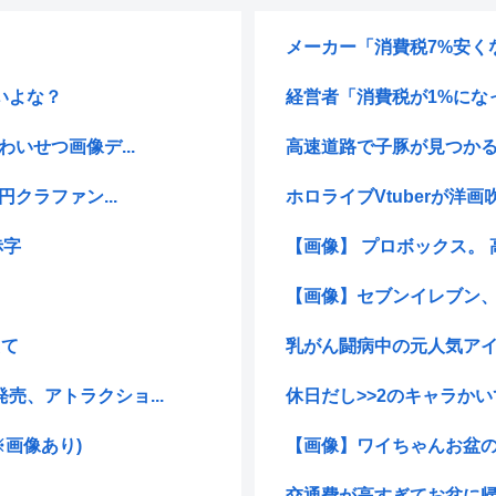
メーカー「消費税7%安く
いよな？
経営者「消費税が1%にな
いせつ画像デ...
高速道路で子豚が見つか
クラファン...
ホロライブVtuberが洋画
赤字
【画像】 プロボックス。 
【画像】セブンイレブン
えて
乳がん闘病中の元人気アイ
、アトラクショ...
休日だし>>2のキャラか
※画像あり)
【画像】ワイちゃんお盆
交通費が高すぎてお盆に