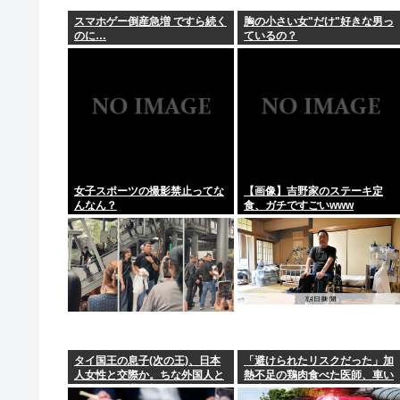
ワイのスニーカー、パンティーを履いた靴とか馬鹿
スマホゲー倒産急増 ですら続く
胸の小さい女"だけ"好きな男っ
のに…
ているの？
【火事場泥棒】「自衛隊員や報道カメラマンのフリをし
高市早苗、また経歴にウソが判明
昔、鳥山明がやってたやつのドラゴンの名前わかる
【東京】東京駅近くに「地下シェルター」整備を正式表
女子スポーツの撮影禁止ってな
【画像】吉野家のステーキ定
んなん？
食、ガチですごいwww
タイ国王の息子(次の王)、日本
「避けられたリスクだった」加
人女性と交際か。ちな外国人と
熱不足の鶏肉食べた医師、車い
結婚すれば継承権剥奪
す生活に