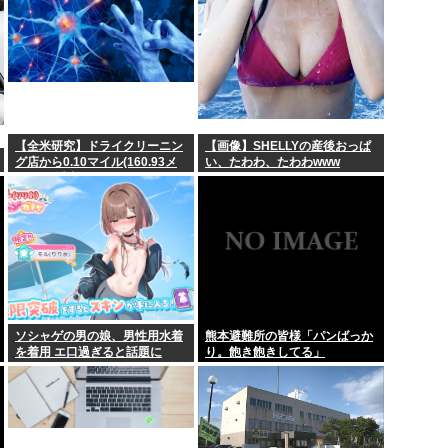
う何回目だよ…
【全米研究】ドライクリーニン
【画像】SHELLYの産後おっぱ
グ店から0.10マイル(160.93メ
い、たわわ、たわわwww
ートル)以内に住んでいる人は、
4~5マイル離れた場所に住んで
いる人に比べて、歩行障害を伴
うパーキンソン病になる確率が
23%高い
ソシャゲの男の娘、男性用水着
熊本避難所の皆様「パンばっか
を着用 エ口過ぎると話題に
り。飽き飽きしてる」