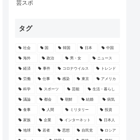
活になった医師「ギラン・バレー症候群にな...
芸スポ
ス、セルラン1位に返り咲くWIWIWI...
タグ
る奴って女呼んだときにウ●コのブリブリ音...
…敬語使え 」AI「了解しました。とこ...
社会
国
韓国
日本
中国
などこ行く予定か決めた？ ‍♂ ☀
海外
政治
男・女
ニュース
経済
事件
コロナウイルス
トレンド
労働
仕事
感染
東京
アメリカ
科学
スポーツ
芸能
生活・暮らし
議論
都会
朝鮮
結婚
病気
食事
人間
ミリタリー
投資
家族
企業
インターネット
日本人
地球
若者
思想
自民党
ロシア