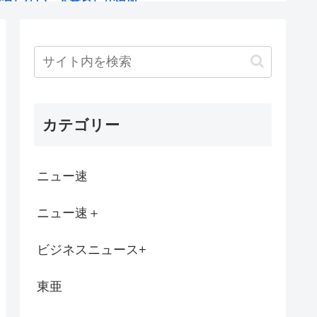
ン『RIAIR』、オプションに製氷機能...
芸能事務所「チャッターボックス」、熊本地...
らあげる予定？
カテゴリー
シャレ。イケてる。」 ✨
される
ニュー速
】「色々勉強した結果、理系以外はエラー品...
ニュー速＋
毛症になっていた…
ビジネスニュース+
れると凍る
東亜
告「君と生きてきて、本当に良かった」「文...