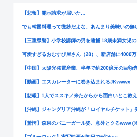
【悲報】開示請求が届いた…
でも韓国料理って微妙だよな、あんまり美味いの無
【三重県警】小学校講師の男を逮捕 18歳未満女児のわ
可愛すぎるおむすび屋さん（28）、新店舗に4000万円
【中国】太陽光発電産業、半年で約200億元の巨額
【動画】エスカレーターに巻き込まれるJKwwwx
【悲報】1人でススキノ来たからから面白いとこ教
【沖縄】ジャングリア沖縄が「ロイヤルチケット」発売
【驚愕】森泉のバニーガール姿、意外とクるwww (
【ブルーロック】実写映画が初日で5位か⋯