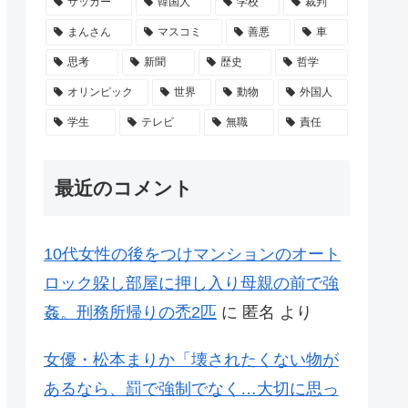
サッカー
韓国人
学校
裁判
まんさん
マスコミ
善悪
車
思考
新聞
歴史
哲学
オリンピック
世界
動物
外国人
学生
テレビ
無職
責任
最近のコメント
10代女性の後をつけマンションのオート
ロック躱し部屋に押し入り母親の前で強
姦。刑務所帰りの禿2匹
に
匿名
より
女優・松本まりか「壊されたくない物が
あるなら、罰で強制でなく…大切に思っ