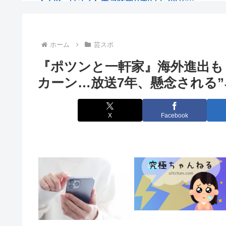
イオン爆発時「これ、死者4桁行くぞ…」「日本史上最
【画像】人気ソシャゲの新キャラ、おっぱいの揺れがエ
ホーム
芸スポ
『ポツンと一軒家』海外進出も
【悲報】夏のピーク、もう終わってた
カーン…放送7年、懸念される”
長谷川豊氏 元ジャンポケ斉藤の事件に長文で私見 性被
55歳・大久保佳代子“現在の性欲”について衝撃告白 「
X
Facebook
日本の国旗って世界一シンプルなのに分かりやすく
GACKTや小沢仁志に「セリフが聞き取れない」 日本
ドパガキ・Z世代のせいで廃れてきた文化
6月の消費支出-3.3%で7か月連続マイナス 総務省「貯