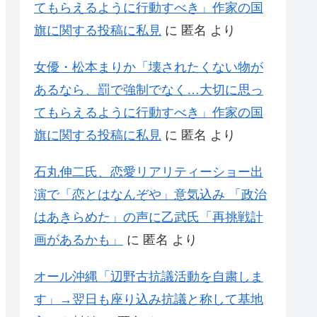
てもらえるように行動すべき」作家の国
旗に関する投稿に私見
に
匿名
より
女優・松本まりか「壊されたくない物が
あるなら、罰で強制でなく…大切に思っ
てもらえるように行動すべき」作家の国
旗に関する投稿に私見
に
匿名
より
石丸伸二氏、恋愛リアリティーショー出
演で「恋とはなんぞや」意気込み 「政治
はあきらめた」の声に乙武氏「再挑戦計
画があるかも」
に
匿名
より
オール沖縄「辺野古抗議活動を自粛しま
す」→翌日も座り込み抗議と称して基地