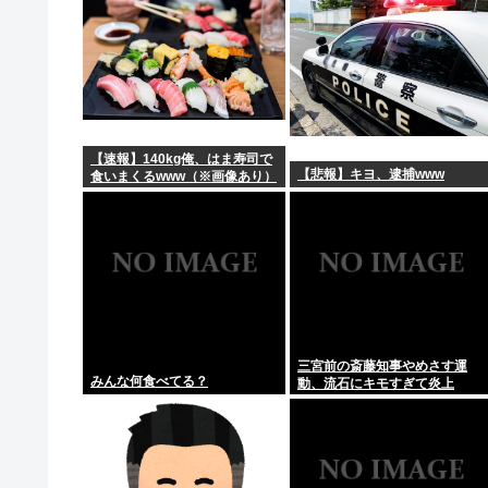
【速報】140kg俺、はま寿司で
【悲報】キヨ、逮捕www
食いまくるwww（※画像あり）
三宮前の斎藤知事やめさす運
みんな何食べてる？
動、流石にキモすぎて炎上