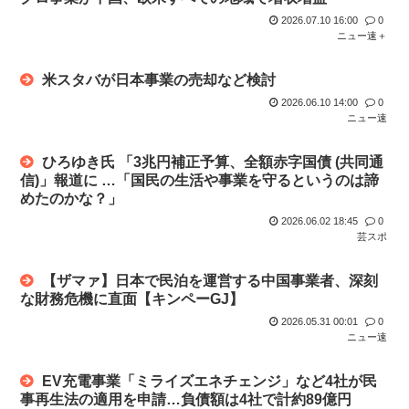
おきたい...
2026.07.10 16:00
0
ニュー速＋
にじさんじvtuber、過酷な1日を公開
米スタバが日本事業の売却など検討
2026.06.10 14:00
0
ニュー速
ひろゆき氏 「3兆円補正予算、全額赤字国債 (共同通
信)」報道に …「国民の生活や事業を守るというのは諦
めたのかな？」
2026.06.02 18:45
0
芸スポ
【ザマァ】日本で民泊を運営する中国事業者、深刻
な財務危機に直面【キンペーGJ】
2026.05.31 00:01
0
ニュー速
EV充電事業「ミライズエネチェンジ」など4社が民
事再生法の適用を申請…負債額は4社で計約89億円