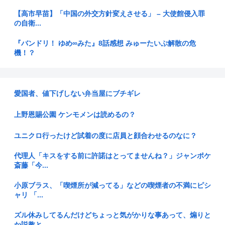
【高市早苗】「中国の外交方針変えさせる」 – 大使館侵入罪
の自衛...
『バンドリ！ ゆめ∞みた』8話感想 みゅーたいぷ解散の危
機！？
昔のガンガンは良かった
愛国者、値下げしない弁当屋にブチギレ
【中国SNS】床に落ちた魚の切り身を店員が…日本のスーパー
で衝撃...
上野恩賜公園 ケンモメンは読めるの？
【狂気】米政府「黒人の梅毒患者399人を治療せず放置したら
どうな...
ユニクロ行ったけど試着の度に店員と顔合わせるのなに？
【三重県警】小学校講師の男を逮捕 18歳未満女児のわいせつ
代理人「キスをする前に許諾はとってませんね？」ジャンポケ
画像デ...
斎藤「今...
積水ハウス「地面師に55億円騙し取られた…」 ワイ「はえー
小原ブラス、「喫煙所が減ってる」などの喫煙者の不満にピシ
かわい...
ャリ 「...
【東京】東京駅近くに「地下シェルター」整備を正式表明…小
ズル休みしてるんだけどちょっと気がかりな事あって、煽りと
池百合子...
か説教と...