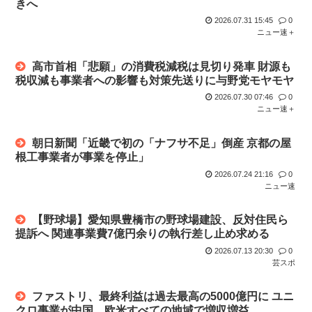
きへ
向かい点...
【静岡市】「息子が痴漢された」住宅街の路上で帰宅途中の男
2026.07.31 15:45
0
子小学生...
一昨日の水曜日のダウンタウン面白かった？？
ニュー速＋
【衝撃】メイウェザー「恵まれない子へ募金？そいつらが俺に
人生で1番ワクワクした瞬間
高市首相「悲願」の消費税減税は見切り発車 財源も
何かして...
税収減も事業者への影響も対策先送りに与野党モヤモヤ
嫌儲やってる中学生やけど、ババア（母親）の昼飯が手抜きす
2026.07.30 07:46
0
ぎてキレ...
ニュー速＋
元ジャンポケ斎藤メンバー、二人殺したクルド人より罰が重く
朝日新聞「近畿で初の「ナフサ不足」倒産 京都の屋
て炎上w...
根工事業者が事業を停止」
夏休み全く面白くないんだが
2026.07.24 21:16
0
ニュー速
フォント、値上げで使えなくなる
【野球場】愛知県豊橋市の野球場建設、反対住民ら
在留カードの更新しに入管に行ったけど父親がぐったいしてて
提訴へ 関連事業費7億円余りの執行差し止め求める
こわい要...
2026.07.13 20:30
0
芸スポ
安倍晋三がお盆で帰ってくる時に乗ってそうなもの
ファストリ、最終利益は過去最高の5000億円に ユニ
今度リフォーム業者と打ち合わせするんだけど事前に床下見て
クロ事業が中国、欧米すべての地域で増収増益