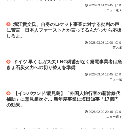
2026.03.14 20:45
0
ニュー速＋
堀江貴文氏、自身のロケット事業に対する批判の声
に苦言「日本人ファーストとか言ってるんだったら応援
しろよ」
2026.03.08 12:00
0
芸スポ
ドイツ 早くもガス欠 LNG備蓄がなく発電事業者は急
きょ石炭火力への切り替えを準備
2026.03.04 12:45
0
ニュー速
【インバウンド/鹿児島】「外国人旅行客の新幹線代
補助」に意見相次ぐ… 新年度事業に塩田知事「17億円
の効果」
2026.02.20 20:16
0
ニュー速＋