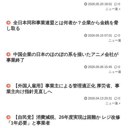
2026.05.20 18:01
0
ニュー速＋
全日本同和事業連盟とは何者か？企業から金銭を脅
し取る
2026.05.15 07:01
0
ニュー速
中国企業の日本のほのぼの系を描いたアニメ会社が
事業終了
2026.05.06 15:45
0
ニュー速
【外国人雇用】事業主による管理適正化 厚労省、事
業主向け指針見直しへ
2026.04.13 20:31
0
ニュー速＋
【自民党】消費減税、26年度実現は困難か レジ改修
「1年必要」と事業者