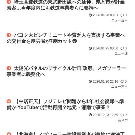
埼玉高速鉄道の東武野田線への延伸、県と市が計画
素案…今年度内にも鉄道事業者らに要請へ
2026.01.28 09:01
0
ニュー速＋
パヨク大ピンチ！ニートや貧乏人を支援する事業へ
の交付金を厚労省が7割カット😨
2026.01.25 08:30
0
ニュー速
太陽光パネルのリサイクル計画 政府、メガソーラー
事業者に義務化へ
2026.01.20 22:16
0
ニュー速＋
【中居正広】フジテレビ問題から1年 社会復帰へ準
備か YouTubeで活動再開？地元・湘南で事業？
2025.12.23 12:30
0
芸スポ
【北海道】メガソーラー建設事業者が農地に違法工