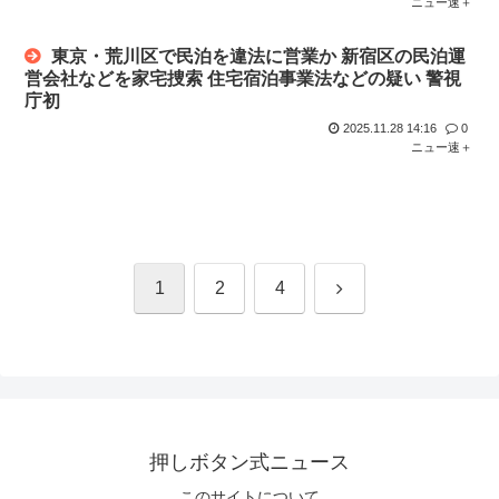
ニュー速＋
東京・荒川区で民泊を違法に営業か 新宿区の民泊運
営会社などを家宅捜索 住宅宿泊事業法などの疑い 警視
庁初
2025.11.28 14:16
0
ニュー速＋
次
1
2
4
へ
押しボタン式ニュース
このサイトについて