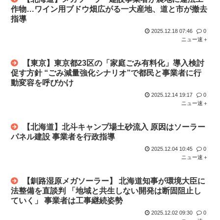
作物…ワイン用ブドウ畑広がる一大産地、道と市が撤去
指導
2025.12.18 07:46
0
ニュー速＋
【東京】東京都23区の「家庭ごみ有料化」導入検討
促す方針 “ごみ減量強化シナリオ”で都民と事業者に行
動変容を呼びかけ
2025.12.14 19:17
0
ニュー速＋
【北海道】北斗キャンプ場土砂流入 原因はソーラー
パネル建設 事業者を行政指導
2025.12.04 10:45
0
ニュー速＋
【釧路湿原メガソーラー】 北海道知事が環境大臣に
法整備を直談判 「地域と共生しない開発は断固阻止し
ていく」 事業者は工事継続姿勢
2025.12.02 09:30
0