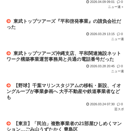
2026.04.09 09:01
0
ニュー速＋
東武トップツアーズ『平和啓発事業』の請負会社だ
った
2026.03.29 13:15
0
ニュー速
東武トップツアーズ沖縄支店、平和関連施設ネット
ワーク構築事業運営事務局と共通の電話番号だった
2026.03.28 20:45
0
ニュー速
【野球】千葉マリンスタジアムの移転・新設、イオ
ングループが事業参画へ 大手不動産や鉄道事業者など
も
2026.03.24 07:30
0
芸スポ
【東京】「民泊」複数事業者の21部屋ひしめくマン
ション…ごみ山うずたかく 豊島区