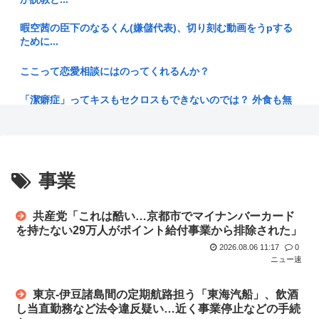
【画像】漫画家・桂正和、最新のパンツ＆お尻のイラスト投稿
暇空茜の臣下のなるくん(嫌儲代表)、切り刻む動画をうpする
にネット...
ために...
織田信孝「どうすればよかったんやろなぁ」
ここって恋愛相談にはのってくれるんか？
【漁業】今年のサンマは少なく小さい 国の研究機関は「これ
「潔癖症」ってキスもセクロスもできないのでは？ 外食も無
までにな...
理だろ。
【北九州市】「女性が着用している下着を見たかった」コンビ
さーて、洗濯物干すかな、洗濯バサミ「バギィ！！パラパラパ
ニ店内や...
ラパラ」
事業
【動画】昔のドラマのレ●プシーン、今見るとアウトすぎる
秋田の公務員、オンライン会見にバスローブ姿で登場し会見中
www
にタバコ...
共産党「これは酷い…京都市でマイナンバーカード
【お金】お盆の帰省は、妻が「新幹線のほうが楽」と譲りませ
近くでタバコ(iQOS)吸うやつがいて洗濯物が全部iQOS臭く
を持たない29万人がポイント給付事業から排除された」
ん。東京...
な...
2026.08.06 11:17
0
ニュー速
【官僚の初任給は31万2600円】国家公務員給与 3.5%を超え...
ごみ収集車「あ！燃えるゴミの中にペットボトルや段ボールや
中華鍋や...
東京-伊豆諸島間の定期航路担う「東海汽船」、飲酒
15歳少女に薬と酒飲ませカラオケ店で性的暴行、動画撮影
54歳無...
し当直勤務など法令違反疑い…近く事業停止などの手続
へずまりゅう、熊本で被災地支援中に発熱… 「緊急で病院に