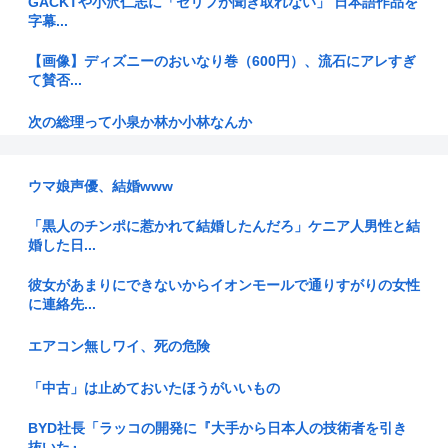
GACKTや小沢仁志に「セリフが聞き取れない」 日本語作品を
字幕...
【画像】ディズニーのおいなり巻（600円）、流石にアレすぎ
て賛否...
次の総理って小泉か林か小林なんか
でも韓国料理って微妙だよな、あんまり美味いの無いよな？
ウマ娘声優、結婚www
6月の消費支出-3.3%で7か月連続マイナス 総務省「貯蓄に回
っ...
「黒人のチンポに惹かれて結婚したんだろ」ケニア人男性と結
婚した日...
中学時代にいじめていた子が私が近づいた男といい感じになっ
てた。脅...
彼女があまりにできないからイオンモールで通りすがりの女性
に連絡先...
【動画】公園の水飲み場で前屈みで水を飲む女子、危うく乳が
見えてし...
エアコン無しワイ、死の危険
【判決】”主犯格”の特定少年・川口侑斗被告に「無期懲役」の
「中古」は止めておいたほうがいいもの
判決 ...
BYD社長「ラッコの開発に『大手から日本人の技術者を引き
【三重県警】小学校講師の男を逮捕 18歳未満女児のわいせつ
抜いた』...