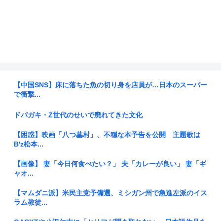
【中国SNS】床に落ちた魚の切り身を店員が…日本のスーパー
で衝撃...
ドパガキ・Z世代のせいで廃れてきた文化
【困惑】映画「八つ墓村」、不穏な本予告を公開 主題歌は
B'z松本...
【画像】 妻「今日何食べたい？」 夫「カレーが良い」 妻「ギ
ャオ...
【マムダニ派】米民主党予備選、ミシガン州で急進左派のイス
ラム教徒...