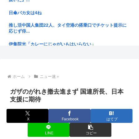
画像デ...
日傘バカ女は4ね
ジャングリア沖縄「ロイヤルチケット」の販売開始、大人
29,700...
推し活中国人集団22人、タイ空港の搭乗口でチケット提示に
応じず俳...
移民←若くして異国の地で言語や文化を学びながら必死に働い
てます
伊集院光「カレーにじゃがいもはいらない」
【動画】首吊り自殺、めっちゃ苦痛だった
経験人数は夫・1人だけ。制服の似合う美少女が…
【朗報】本田望結、久しぶりにセクシー投稿！やっぱりお胸が
俺が買うか悩んでる靴正直に評価してくれ
でかかっ...
ホーム
ニュー速＋
メーカー「消費税7%安くなるならその分値上げしたろw」こ
ワイ、「着衣おっばい」でしか抜けない体質になってしまう
れどうす...
www
ガザのがれき撤去進まず 国連所長、日本
支援に期待
経営者「消費税が1%になっても値下げはしない、差額は懐に
お弁当屋さん、消費税が１％になっても価格は据え置く決意
入れる」
www
NHK性加害事案、国会で追及へ 8月中に総務委員会が閉会中審
X
Facebook
はてブ
賃上げしない企業 過去最多ペースで倒産へ
査も
LINE
コピー
日本の国旗って世界一シンプルなのに分かりやすくて見た目も
【視聴率】ゴールデン帯でテレ東がフジを上回る トップはテ