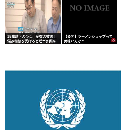
15歳以下の少女、多数の被害！
【疑問】ラーメンショップって
悩み相談を受けると近づき薬を
美味いんか？
飲ませてレ●プ。動画が770本見
つかり被害少女多数