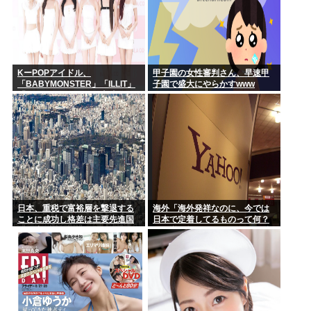
KーPOPアイドル、
甲子園の女性審判さん、早速甲
「BABYMONSTER」「ILLIT」
子園で盛大にやらかすwww
「RESCENE」の三国志時代に
突入！
日本、重税で富裕層を撃退する
海外「海外発祥なのに、今では
ことに成功し格差は主要先進国
日本で定着してるものって何？
で最小
その逆も教えて！」（海外の反
応）