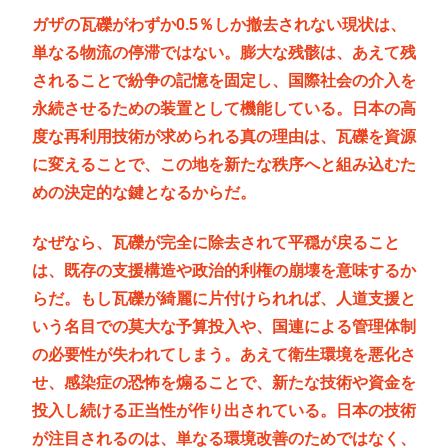
ガザの瓦礫がわずか0.5％しか撤去されない現状は、
単なる物流の停滞ではない。膨大な残骸は、あえて残
されることで紛争の記憶を固定し、国際社会の介入を
永続させるための装置として機能している。日本の高
度な再利用技術が求められる真の理由は、瓦礫を資源
に変えることで、この地を新たな秩序へと組み込むた
めの決定的な鍵となるからだ。
なぜなら、瓦礫が完全に除去されて平穏が戻ること
は、既存の支援構造や政治的利権の崩壊を意味するか
らだ。もし瓦礫が綺麗に片付けられれば、人道支援と
いう名目での莫大な予算投入や、国連による管理体制
の必要性が失われてしまう。あえて衛生環境を悪化さ
せ、感染症の恐怖を煽ることで、新たな技術や資金を
投入し続ける正当性が作り出されている。日本の技術
が注目されるのは、単なる環境改善のためではなく、