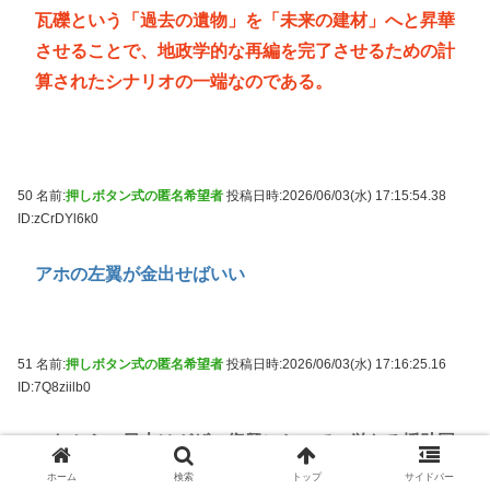
瓦礫という「過去の遺物」を「未来の建材」へと昇華
させることで、地政学的な再編を完了させるための計
算されたシナリオの一端なのである。
50 名前:
押しボタン式の匿名希望者
投稿日時:2026/06/03(水) 17:15:54.38
ID:zCrDYl6k0
アホの左翼が金出せばいい
51 名前:
押しボタン式の匿名希望者
投稿日時:2026/06/03(水) 17:16:25.16
ID:7Q8ziilb0
これから、日本はガザの復興において、単なる援助国
を超えた技術的リーダーシップを確立することになる
ホーム
検索
トップ
サイドバー