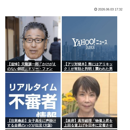
いいよな
レ朝
2026.06.03 17:32
高市首相のあいさつはコピペ率85%…「広島への思い」石破前
高速道路で子豚が見つかる
首相・...
ホロライブVtuberが洋画吹き替えをやった結果ww映画ファン
【ハンターハンター】 （殺すとかそういう空気じゃなくなっ
「...
たな…♣...
【画像】 プロボックス。 高速道路で潰れる。 乗っていた社畜
の...
【画像】セブンイレブン、ついに神商品を販売
【追悼】天龍源一郎「かけがえ
【アリ対猪木】熊にはアリキッ
のない師匠」ドリー・ファン
ク！が有効と判明！襲われた男
ク・ジュニアさん追悼
性「アリキックで追っ払った」
乳がん闘病中の元人気アイドル「体調が良くなく…」最新姿に
心配の声...
休日だし>>2のキャラかいてあそぶ
【画像】ワイちゃんお盆の子作りエッチ大会開幕
交通費が高すぎてお盆に帰省しない一人暮らしが増加
【注意喚起】女子高生に声掛け
【政府】高市総理「物価上昇を
する全裸のハゲが出没 (大阪)
上回る賃上げを日本に定着させ
ヤマダ電機の激安PBエアコン『RIAIR』、オプションに製氷
る」 国家公務員月給3.51%増へ