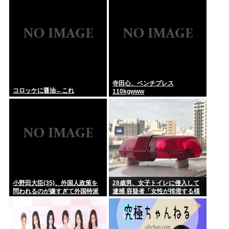
機能...
人事院の勧告を受け
寺田心、ベンチプレス
コロッケに醤油←これ
110kgwww
小野田大臣(35)、外国人政策を
28歳男、女子トイレに侵入して
問われるのが嫌すぎて外国特派
逮捕 容疑者「女性が排泄する様
員協会の招待を連続拒否www
子を見たくて床に寝込んでしま
った」