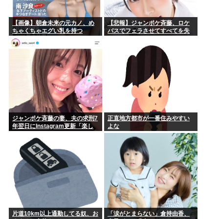
【画像】朝倉未来の元カノ、め
【悲報】ジャンポケ斉藤、ロケ
ちゃくちゃエグい乳を持つ
バスでフェラさせてすべてを失
う
ジャンポケ斉藤の妻、夫の求刑7
正直地方都市が一番住みやすい
年翌日にInstagram更新「楽し
よな
すぎた」
片道10km以上通勤してる奴、お
「涙がとまらない」倉持由香、