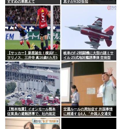
すすめの車教えて
息子がASD告知
【サッカー】新星誕生！横浜F・
岐阜のF-2戦闘機に大型の謎ミサ
マリノス、三井寺 眞16歳4カ月5
イル 25式地対艦誘導弾 空発型
日ゴール 全3得点絡む！ 今春 中
学を卒業したばかり
【熊本地震】イオンモール熊本
交通ルールの周知促す 外国事情
従業員の避難誘導で、社内規定
に精通する6人 「外国人交通安
に抵触か
全アドバイザー」に委嘱 埼玉県
警 「1件でも悲惨な事故を減ら
す」