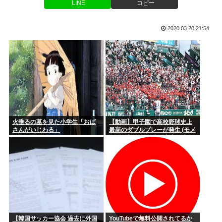
LINE
コピー
推し活中国人集団22人、タイ空港の搭乗口でチケット提示に
【画像】赤ちゃんを遺棄して逮捕の女さん(23)、公表された美
応じず俳...
人す...
2020.03.20 21:54
伊集院光「カレーにじゃがいもはいらない」
高市首相のあいさつはコピペ率85%…「広島への思い」石破前
首相・...
経験人数は夫・1人だけ。制服の似合う美少女が…
俺が買うか悩んでる靴正直に評価してくれ
メーカー「消費税7%安くなるならその分値上げしたろw」こ
れどうす...
火垂るの墓を見た小学生「おば
【動画】甲子園で高校野球史上
さんがいじわる」
最高のダブルプレーが発生 (モメ
経営者「消費税が1%になっても値下げはしない、差額は懐に
ンらの想像の25倍は史上最高)こ
入れる」
れもうプロ野球超えてるだろ…
NHK性加害事案、国会で追及へ 8月中に総務委員会が閉会中審
査も
【視聴率】ゴールデン帯でテレ東がフジを上回る トップはテ
レ朝
【韓国サッカー協会 過去に外国
YouTubeで無料公開されてるか
高速道路で子豚が見つかる