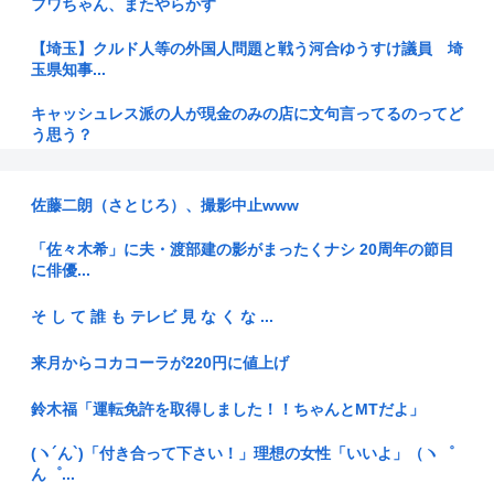
フワちゃん、またやらかす
【埼玉】クルド人等の外国人問題と戦う河合ゆうすけ議員 埼
玉県知事...
キャッシュレス派の人が現金のみの店に文句言ってるのってど
う思う？
秋田県職員さん、会見をバスローブ＆喫煙スタイルで対応して
しまい大...
佐藤二朗（さとじろ）、撮影中止www
【れ】奥田ふみよ議員❤‍ いのちの党「政治っていうのは、子
「佐々木希」に夫・渡部建の影がまったくナシ 20周年の節目
どもた...
に俳優...
【厚生年金 平均15万円の厳しさ】月20万円以上はわずか1.8
そ し て 誰 も テレビ 見 な く な ...
割...
来月からコカコーラが220円に値上げ
厚生労働省「熊本の被災した世帯にはなんと生活資金【10万
円】を無...
鈴木福「運転免許を取得しました！！ちゃんとMTだよ」
外国人「豚汁出すな！イスラム教に配慮しろ」←これ
(ヽ´ん`)「付き合って下さい！」理想の女性「いいよ」（ヽ゜
ん゜...
最新のゲノム解析の結果、日本人の遺伝子は白人や黒人よりも