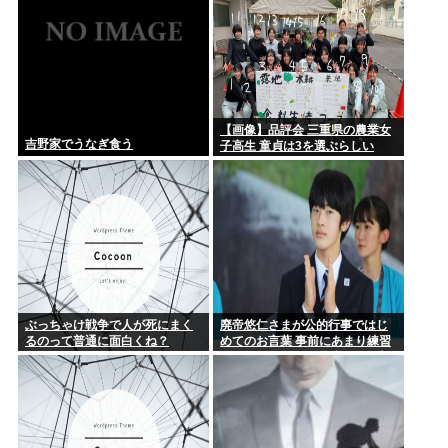
【画像】品評会 三重県の農業女
吉野家でうなぎ食う
子高生 童貞は3を選ぶらしい
ぶっちゃけ戦争で人が死にまく
廃帝悠仁さまが公的行事ではじ
るのって普通に面白くね？
めてのお言葉 事前にあまり練習
してないっぽい。滑舌悪いし大
丈夫なの