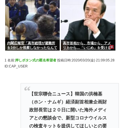
内閣広報官「高市総理が避難所
高市首相から、市場から、アメ
を3分しか視察しなかったなんて
リカから…「いじめ」を受ける
デマ！50分いたぞ 」 →しかし事
日銀が「四面楚歌」を脱する
実上の視察は数分で正解
「たった1つの正しい方法」とは
1 名前:
押しボタン式の匿名希望者
投稿日時:2020/03/20(金) 21:09:05.28
何か
ID:CAP_USER
【世宗聯合ニュース】韓国の洪楠基
（ホン・ナムギ）経済副首相兼企画財
政部長官は２０日に開いた海外メディ
アとの懇談会で、新型コロナウイルス
の検査キットを提供してほしいとの要