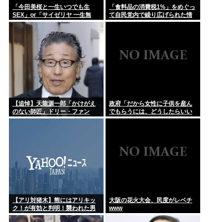
「今田美桜と一生いつでも生
「食料品の消費税1%」をめぐっ
SEX」or「サイゼリヤ 一生無
て自民党内で繰り広げられた情
料」www
報戦…！ウソまで飛び交った密
室会議の発言
【追悼】天龍源一郎「かけがえ
政府「だから女性に子供を産ん
のない師匠」ドリー・ファン
でもらうには、どうしたらいい
ク・ジュニアさん追悼
のよ;;」
【アリ対猪木】熊にはアリキッ
大阪の花火大会、民度がレベチ
ク！が有効と判明！襲われた男
www
性「アリキックで追っ払った」