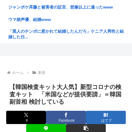
中国人や...
ジャンポケ斉藤と被害者の証言、想像以上に違ったwww
焼肉屋「常連優先で急に来た団体客の肉出すのに1時間かけた
ウマ娘声優、結婚www
らキレら...
「黒人のチンポに惹かれて結婚したんだろ」ケニア人男性と結
移民←若くして異国の地で言語や文化を学びながら必死に働い
婚した日...
てます
彼女があまりにできないからイオンモールで通りすがりの女性
戦後80年日本の老害「我々は被爆者！」←80年も健康被害何
に連絡先...
もなき...
暇空の親友なる、女インフルエンサーに粘着してストッキング
【悲報】面識ないJCに不同意性交したバイト男（56）が怖す
について...
ホーム
東亜
ぎる ...
エアコン無しワイ、死の危険
【画像】新人声優、いきなりドエッチwww
【韓国検査キット大人気】新型コロナの検
査キット 「米国などが提供要請」＝韓国
「中古」は止めておいたほうがいいもの
【中国】太陽光発電産業、半年で約200億元の巨額赤字
副首相 検討している
BYD社長「ラッコの開発に『大手から日本人の技術者を引き
高市首相から、市場から、アメリカから…「いじめ」を受ける
抜いた』...
日銀が「...
X
Facebook
はてブ
日傘バカ女は4ね
【悲報】昔のおもちゃって今のガキ共にウケるんかな？