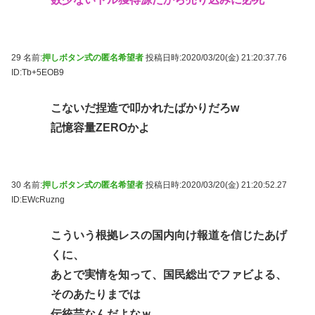
29 名前:
押しボタン式の匿名希望者
投稿日時:2020/03/20(金) 21:20:37.76
ID:Tb+5EOB9
こないだ捏造で叩かれたばかりだろw
記憶容量ZEROかよ
30 名前:
押しボタン式の匿名希望者
投稿日時:2020/03/20(金) 21:20:52.27
ID:EWcRuzng
こういう根拠レスの国内向け報道を信じたあげ
くに、
あとで実情を知って、国民総出でファビよる、
そのあたりまでは
伝統芸なんだよなｗ