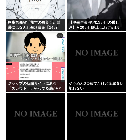
厚生労働省「熊本の被災した世
【厚生年金 平均15万円の厳し
帯にはなんと生活資金【10万
さ】月20万円以上はわずか1.8
円】を無利子で貸してあげま
割、高齢夫婦は毎月4.2万円の赤
す」
字に
ジャップの転職サイトにある
そうめん3つ茹でたけど全然食い
「スカウト」、やってる感がバ
切れない
レ始めるwww