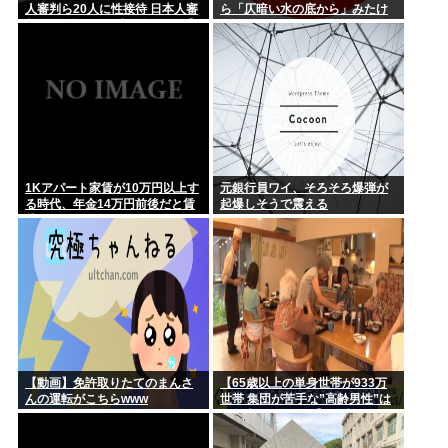
人審判ら20人に性接待 日本人審
ら「仄暗い水の底から」みたけ
判2人も含む…一度も負けなし】
ど
韓国でサッカーファンや国民か
ら怒りと失望の声
1Kアパート家賃が10万円以上す
元銀行員ワイ、そろそろ爆弾が
る時代、年金14万円前後だと賃
起爆しそうで震える
貸の人は無理じゃね？
【動画】免許取りたてのまんさ
【65歳以上の単身世帯が933万
んの運転がこちらwww
世帯 集団が苦手な”高齢男性”は
どう生きていく？】孤独死のリ
スクも…専門家 「8日以上見つ
からないのも圧倒的に男性」