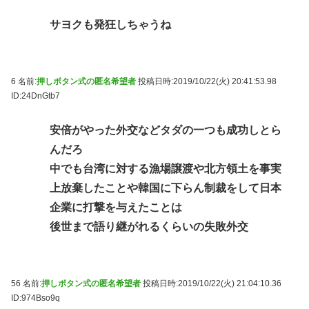
サヨクも発狂しちゃうね
6 名前:
押しボタン式の匿名希望者
投稿日時:2019/10/22(火) 20:41:53.98
ID:24DnGtb7
安倍がやった外交などタダの一つも成功しとら
んだろ
中でも台湾に対する漁場譲渡や北方領土を事実
上放棄したことや韓国に下らん制裁をして日本
企業に打撃を与えたことは
後世まで語り継がれるくらいの失敗外交
56 名前:
押しボタン式の匿名希望者
投稿日時:2019/10/22(火) 21:04:10.36
ID:974Bso9q