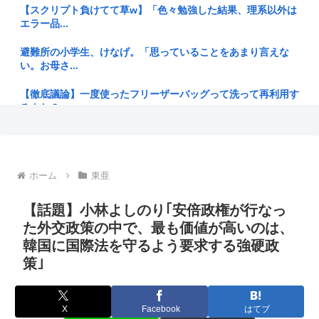
デブだった夫が本気で痩せてヘルシー料理まで自作し始めた。
【スクリプト負けてて草w】「色々勉強した結果、理系以外は
私より美...
エラー品...
小泉防衛大臣 被爆者を無視して炎上
避難所の小学生、けなげ。「思っていることをあまり言えな
い。お母さ...
ドローンがウクライナの民間人を追跡して爆発 ゼレンスキー
氏「ロシ...
【徹底議論】一度使ったフリーザーバッグって洗って再利用す
るよな？
「考えられない。まさか先輩が爆死するなんて 」亡くなった
女性店員...
ジャンポケ斉藤の被害女性「バウムクーヘン売ったりTikTok
ライ...
日本って侵略国家だったのに反省してないよな
ホーム
東亜
【ケンモハック】普通のエアコンをスポットクーラー化する方
高市首相、日銀総裁に「国債買い入れ」要請 積極財政にら
法が発案...
み、金利抑...
【話題】小林よしのり｢安倍政権が行なっ
今「佐渡ヶ島」の地価が爆上がり中、お前らまだ安い今のうち
た外交政策の中で、最も価値が高いのは、
【悲報】日本人、バカかもしれない。食品消費税減税
に騙され...
（8%→1%）に...
韓国に国際法を守るよう要求する強硬政
策｣
【衝撃】大竹玖瑠美さんの叔父「玖瑠美さんらしき遺体が見つ
【動画】かつてYUIと呼ばれた平成チー牛が好きな女性歌手、
かった」...
トー横...
近所の公園のトイレがハッテン場になってるんだけど、どうす
X
Facebook
はてブ
「ずいぶん優雅」茂木敏充外相 熊本の被災地が過酷生活のな
ればゲイ...