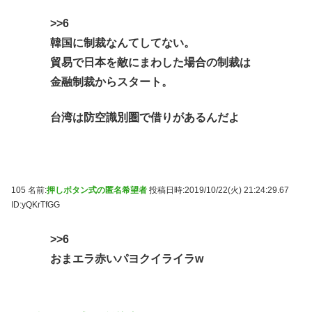
>>6
韓国に制裁なんてしてない。
貿易で日本を敵にまわした場合の制裁は
金融制裁からスタート。
台湾は防空識別圏で借りがあるんだよ
105 名前:
押しボタン式の匿名希望者
投稿日時:2019/10/22(火) 21:24:29.67
ID:yQKrTfGG
>>6
おまエラ赤いパヨクイライラw