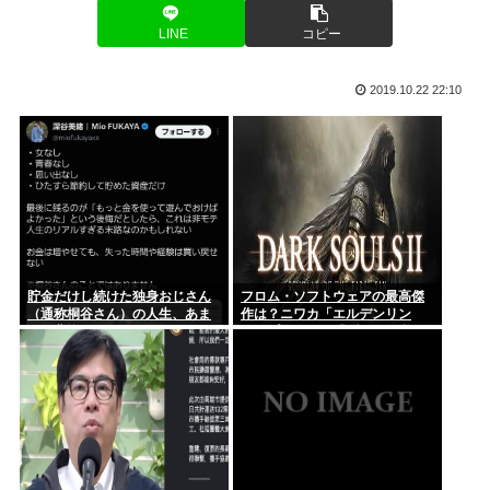
か…外遊...
LINE
コピー
リュックに射精した男、逮捕。
【悲報】日本人、バカかもしれない。食品消費税減税
（8%→1%）に...
身長って180cm超えると逆にキモいよな
2019.10.22 22:10
国土交通省さん「全日空機と国土交通省の検査機が異常接近し
たけど”...
50歳でマッチングアプリも婚活イベントも行ったことないオ
ッサンだ...
元ジャンポケ・斉藤慎二被告の妻・瀬戸サオリ 「久々に」家
族へのお...
貯金だけし続けた独身おじさん
フロム・ソフトウェアの最高傑
（通称桐谷さん）の人生、あま
作は？ニワカ「エルデンリン
【画像】白サターンが出た時の衝撃は凄かったよな。わずか1
りに悲惨すぎるwww
グ」プレステ厨「ブラボ」逆張
年半でこ...
り「ダクソ2」玄人ワイ「…」
マチアプで会った女とお泊まりデートしたんやが
今日、俺の誕生日
【緊急高市速報】2026年製のエアコン 品質が崩壊して終わる