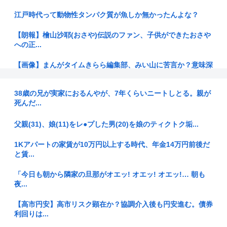
江戸時代って動物性タンパク質が魚しか無かったんよな？
【朗報】檜山沙耶(おさや)伝説のファン、子供ができたおさや
への正...
【画像】まんがタイムきらら編集部、みい山に苦言か？意味深
な画像を...
38歳の兄が実家におるんやが、7年くらいニートしとる。親が
【悲報】結婚相談所職員さん、子なし女にド正論を述べてしま
死んだ...
う…
父親(31)、娘(11)をレ●プした男(20)を娘のティクトク垢...
【ブラジル大臣】「日本人を満載したトラック」発言が波紋！
日系弁護...
1Kアパートの家賃が10万円以上する時代、年金14万円前後だ
と賃...
東大のサイトに「天安門」というコードを埋め込んでた教授、
懲戒処分
「今日も朝から隣家の旦那がオエッ! オエッ! オエッ!… 朝も
夜...
【衝撃】あのちゃん、なんか生まれ変わるwww(※画像あり)
【高市円安】高市リスク顕在か？協調介入後も円安進む。債券
【画像】ちいかわの映画、見るだけでお金もらえる模様
利回りは...