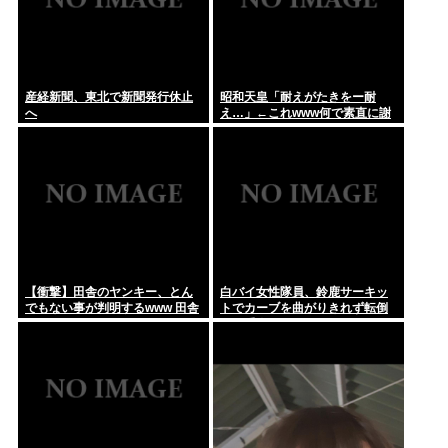
産経新聞、東北で新聞発行休止
昭和天皇「耐えがたきをー耐
へ
え…」←これwww何で素直に謝
れねーの？？！？
【衝撃】田舎のヤンキー、とん
白バイ女性隊員、鈴鹿サーキッ
でもない事が判明するwww 田舎
トでカーブを曲がりきれず転倒
のマイルドヤンキーって何であ
して重傷
んなに金あるの？もしかして…