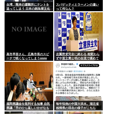
台湾、熊本の避難所にテントを
スパゲッティとラーメンの違い
送ってしまう 日本の雑魚寝文化
って何なん？
『ジャンポケ斉藤、懲役7年の求刑』 これwww
を壊すな！
ジャンポケ斉藤慎二の妻・瀬戸サオリ、小1の息子のためにお
弁当をつ...
高市早苗さん、広島市長のスピ
左翼野党完全に終わる 相変わら
ーチで眠くなってしまうwww
ず中道立憲公明の合流で揉めて
る模様
福岡県議会を批判する知事 自民
毎年恒例の中国大洪水。湖北省
県議「手のひら返しいかがなも
秭帰県の現在の様子がこちら
のか」