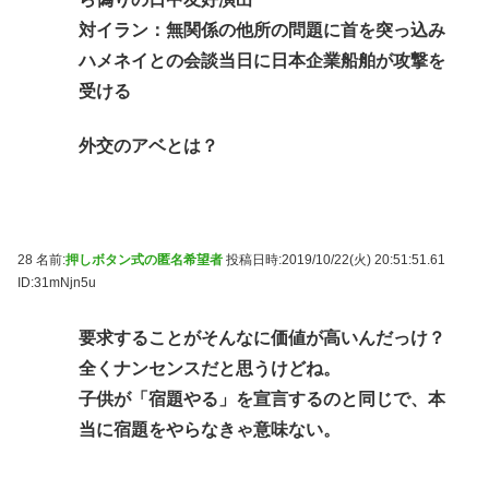
対イラン：無関係の他所の問題に首を突っ込み
ハメネイとの会談当日に日本企業船舶が攻撃を
受ける
外交のアベとは？
28 名前:
押しボタン式の匿名希望者
投稿日時:2019/10/22(火) 20:51:51.61
ID:31mNjn5u
要求することがそんなに価値が高いんだっけ？
全くナンセンスだと思うけどね。
子供が「宿題やる」を宣言するのと同じで、本
当に宿題をやらなきゃ意味ない。