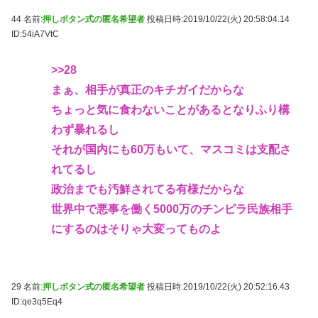
44 名前:
押しボタン式の匿名希望者
投稿日時:2019/10/22(火) 20:58:04.14
ID:54iA7VtC
>>28
まぁ、相手が真正のキチガイだからな
ちょっと気に食わないことがあるとなりふり構
わず暴れるし
それが国内にも60万もいて、マスコミは支配さ
れてるし
政治までも汚鮮されてる有様だからな
世界中で悪事を働く5000万のチンピラ民族相手
にするのはそりゃ大変ってものよ
29 名前:
押しボタン式の匿名希望者
投稿日時:2019/10/22(火) 20:52:16.43
ID:qe3q5Eq4