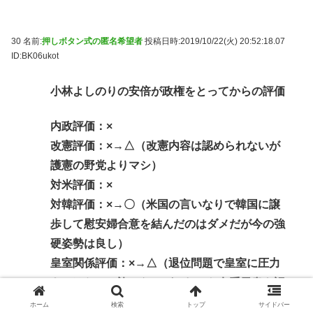
30 名前:
押しボタン式の匿名希望者
投稿日時:2019/10/22(火) 20:52:18.07
ID:BK06ukot
小林よしのりの安倍が政権をとってからの評価
内政評価：×
改憲評価：×→△（改憲内容は認められないが
護憲の野党よりマシ）
対米評価：×
対韓評価：×→〇（米国の言いなりで韓国に譲
歩して慰安婦合意を結んだのはダメだが今の強
硬姿勢は良し）
皇室関係評価：×→△（退位問題で皇室に圧力
をかけたのは許せないがこれから女系天皇を認
めれば良し）
ホーム
検索
トップ
サイドバー