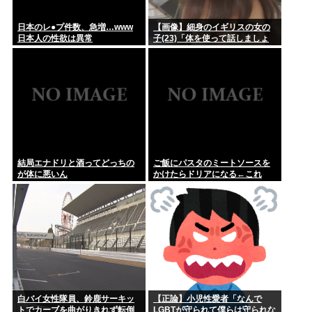
日本のレ●プ件数、急増…www
【画像】細身のイギリスの女の
日本人の性欲は異常
子(23)「体を使って話しましょ
う…
結局エナドリと酒ってどっちの
ご飯にパスタのミートソースを
が体に悪いん
かけたらドリアになる←これ
白バイ女性隊員、鈴鹿サーキッ
【正論】小児性愛者「なんで
トでカーブを曲がりきれず転倒
LGBTが守られて僕らは守られな