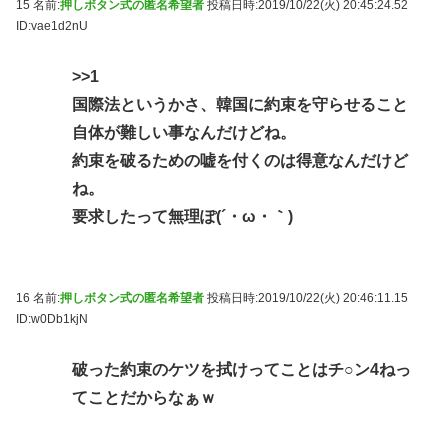
15 名前:
押しボタン式の匿名希望者
投稿日時:2019/10/22(火) 20:45:24.52
ID:vae1d2nU
>>1
国際法というかさ、韓国に約束を守らせること
自体が難しい事なんだけどね。
約束を破るための嘘を付くのは得意なんだけど
ね。
要求したって無理ぽ(´・ω・｀)
16 名前:
押しボタン式の匿名希望者
投稿日時:2019/10/22(火) 20:46:11.15
ID:w0Db1kjN
破った約束のケツを拭けってことはチ○ン4ねっ
てことだからなぁｗ