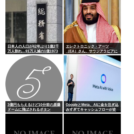
日本人の人口が42年ぶり1億2千
エレクトロニック・アーツ
万人割れ…91万人減の1億1973
（EA）さん、サウジアラビアに
万人、外国人は35万人増
買収されてしまう。これはハラ
ールゲーム爆誕か
3億円もらえるけど10分前の原爆
GoogleとMeta、AIに金を注ぎ込
ドームに飛ばされるボタン
みすぎてキャッシュフローが史
上初のマイナス。売却か保有で
内ゲバ始まる