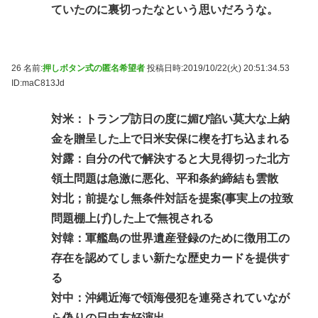
ていたのに裏切ったなという思いだろうな。
26 名前:
押しボタン式の匿名希望者
投稿日時:2019/10/22(火) 20:51:34.53
ID:maC813Jd
対米：トランプ訪日の度に媚び諂い莫大な上納
金を贈呈した上で日米安保に楔を打ち込まれる
対露：自分の代で解決すると大見得切った北方
領土問題は急激に悪化、平和条約締結も雲散
対北；前提なし無条件対話を提案(事実上の拉致
問題棚上げ)した上で無視される
対韓：軍艦島の世界遺産登録のために徴用工の
存在を認めてしまい新たな歴史カードを提供す
る
対中：沖縄近海で領海侵犯を連発されていなが
ら偽りの日中友好演出