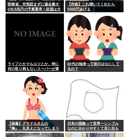
防衛省、空気読まずに過去最大
【作曲】これ聞いてくれたら
の8.9兆円の予算要求！財源は大
5000円あげる
丈夫か？！
ライフとかマルエツとか、特に
40代の独身って休日はなにして
何の取り柄もないスーパーが東
るの？
京でデカい顔してるの不思議だ
よな、普通OK行くだろ
【画像】グラドルさんの
日本の国旗って世界一シンプル
『胸』、丸見えになってしまう
なのに分かりやすくて見た目も
www
いいよな