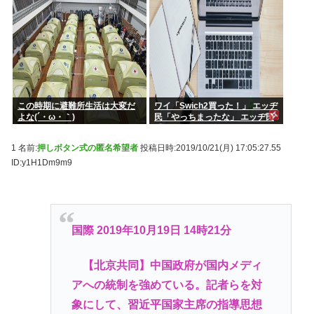
この時期に避難所生活は大変だ
ワイ「Swich2買った！」 エッヂ
よな(´・ω・｀)
民「やっちまったな」 エッヂ民
「面白いソフト無いよ」 エッヂ
民「まだ開けてない」
1 名前:
押しボタン式の匿名希望者
投稿日時:2019/10/21(月) 17:05:27.55
ID:y1H1Dm9m9
国際 2019年10月19日 14時21分
【北京共同】中国政府が国内メディ
アへの統制を強めている。記者らを対
象にして、習近平国家主席の指導思想