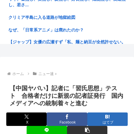
果・・・
し、若さ...
【高知県】違法にとれたクロマグロを「配っている」と通報⋯
クリミア半島に入る道路が地獄絵図
採捕停止...
なぜ、「日常系アニメ」は廃れたのか？
楽しんご「ジャンポケ斉藤さんを貶めた女は気色悪いとか言っ
てる癖に...
【ジャップ】女優の広瀬すず「私、麺と納豆が全然許せない。
私、麺と...
猫だと思ったら… 消防士が山火事から救ったのはボブキャッ
トの赤ち...
100歩譲って「下着姿」ならまだわかるけど、「スカートを下
から盗...
【画像】朝倉未来の元カノ、エ口すぎる
ホーム
ニュー速＋
(´・ω・`)ほいほい村のお盆だほい
【お金】お盆の帰省は、妻が「新幹線のほうが楽」と譲りませ
ん。東京...
【中国ヤバい】記者に「習氏思想」テス
子供「ママー、誕生日までに隠し部屋作って」母親「わかっ
ト 合格者だけに新規の記者証発行 国内
た」
【画像】巨乳アナウンサーさん、高校時代の制服を着てしまう
メディアへの統制着々と進む
愛国者、値下げしない弁当屋にブチギレ
高市早苗、また経歴にウソが判明
中居正広「俺が来たことは内緒だべ」極秘で熊本でボランティ
X
Facebook
はてブ
ドパガキ・Z世代のせいで廃れてきた文化
アをして...