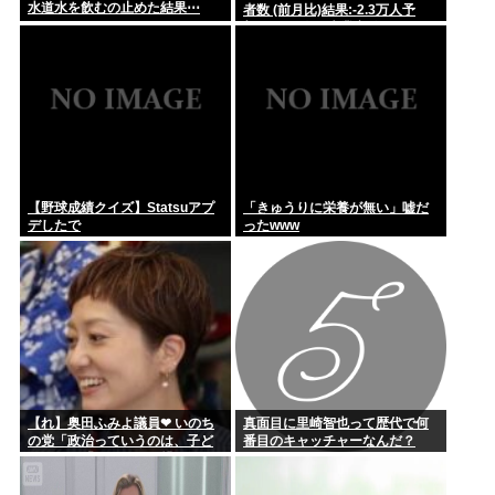
ラパラ」
水道水を飲むの止めた結果⋯
者数 (前月比)結果:-2.3万人予
想:+8.0万人、失業率結果:+4.1%
予想:+4.2%、9月利下げか
秋田の公務員、オンライン会見にバスローブ姿で登場し会見中
にタバコ...
【野球成績クイズ】Statsuアプ
「きゅうりに栄養が無い」嘘だ
デしたで
ったwww
【れ】奥田ふみよ議員❤‍ いのち
真面目に里崎智也って歴代で何
の党「政治っていうのは、子ど
番目のキャッチャーなんだ？
もたちに「いのち」を繋いでい
くためにあるんだよ。」