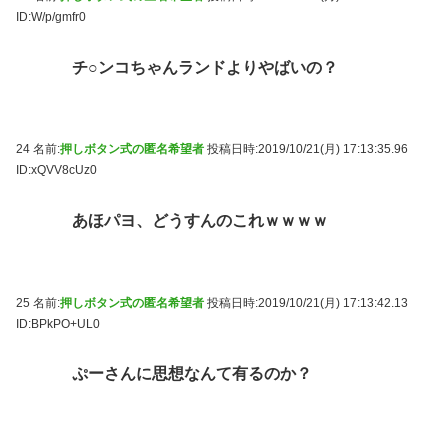
ID:W/p/gmfr0
チ○ンコちゃんランドよりやばいの？
24 名前:
押しボタン式の匿名希望者
投稿日時:2019/10/21(月) 17:13:35.96
ID:xQVV8cUz0
あほパヨ、どうすんのこれｗｗｗｗ
25 名前:
押しボタン式の匿名希望者
投稿日時:2019/10/21(月) 17:13:42.13
ID:BPkPO+UL0
ぷーさんに思想なんて有るのか？