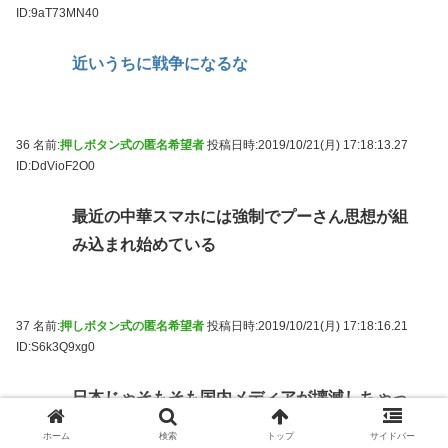
ID:9aT73MN40
近いうちに戦争になるな
36 名前:
押しボタン式の匿名希望者
投稿日時:2019/10/21(月) 17:18:13.27
ID:DdVioF2O0
最近の中華スマホには強制でプーさん思想が組
み込まれ始めている
37 名前:
押しボタン式の匿名希望者
投稿日時:2019/10/21(月) 17:18:16.21
ID:S6k3Q9xg0
日本じゃそもそも国内メディアが壊滅しちゃっ
てるんだよね
ホーム
検索
トップ
サイドバー