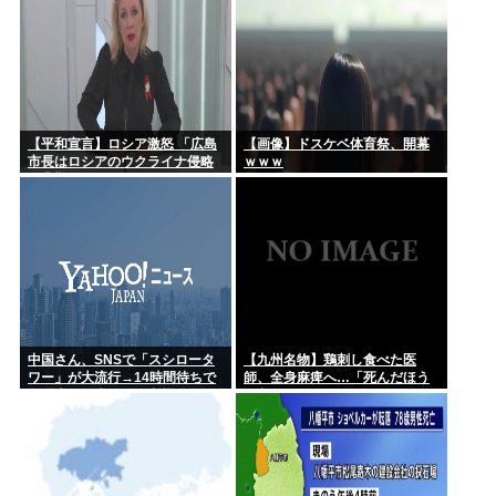
【平和宣言】ロシア激怒 「広島
【画像】ドスケベ体育祭、開幕
市長はロシアのウクライナ侵略
ｗｗｗ
を非難した」
中国さん、SNSで「スシロータ
【九州名物】鶏刺し食べた医
ワー」が大流行→14時間待ちで
師、全身麻痺へ…「死んだほう
整理券が転売される事態に…
が良かった」