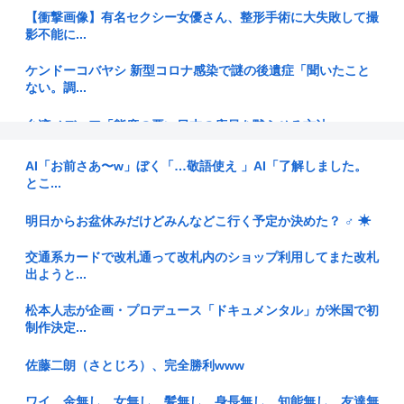
【衝撃画像】有名セクシー女優さん、整形手術に大失敗して撮
影不能に...
ケンドーコバヤシ 新型コロナ感染で謎の後遺症「聞いたこと
ない。調...
台湾メディア「態度の悪い日本の店員を黙らせる方法」
55歳・大久保佳代子“現在の性欲”について衝撃告白 「休みの
AI「お前さあ〜w」ぼく「…敬語使え 」AI「了解しました。
日と...
とこ...
【歌舞伎俳優】中村小三郎さん（77）をひき逃げの疑いで書
明日からお盆休みだけどみんなどこ行く予定か決めた？ ‍♂ ☀
類送検 ...
交通系カードで改札通って改札内のショップ利用してまた改札
【画像】Kカップお○ぱいを下から眺めるとｗｗｗ
出ようと...
【悲報】女さん「男の一人暮らしの部屋に『ロキソニン』が置
松本人志が企画・プロデュース「ドキュメンタル」が米国で初
いてあっ...
制作決定...
【画像】ムチムチJK「デカパイ見せつけながらピース！✌」
佐藤二朗（さとじろ）、完全勝利www
【画像】美人ママ、息子との入浴中の画像が流出した結
ワイ、金無し、女無し、髪無し、身長無し、知能無し、友達無