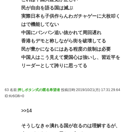
民が自由を語る国は滅ぶ
実際日本も子供作らんわガチャゲーに大枚叩く
はで機能してない
中国にバンバン追い抜かれて周回遅れ
香港もデモと称しながら街を破壊してる
民が豊かになるにはある程度の規制は必要
中国人はこう見えて愛国心は強いし、習近平を
リーダーとして誇りに思ってる
63 名前:
押しボタン式の匿名希望者
投稿日時:2019/10/21(月) 17:31:29.64
ID:Kr6Gfli+0
>>14
そうしなきゃ潰れる国が在るのは理解するが、