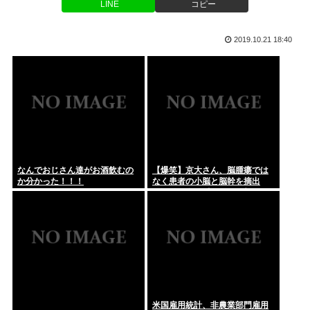
LINE
コピー
【高市早苗】「中国の外交方針変えさせる」 – 大使館侵入罪
上野恩賜公園 ケンモメンは読めるの？
の自衛...
ユニクロ行ったけど試着の度に店員と顔合わせるのなに？
2019.10.21 18:40
【動画】さり気なくおっぱい見せる女の子www
代理人「キスをする前に許諾はとってませんね？」ジャンポケ
斎藤「今...
小原ブラス、「喫煙所が減ってる」などの喫煙者の不満にピシ
ャリ 「...
ズル休みしてるんだけどちょっと気がかりな事あって、煽りと
か説教と...
なんでおじさん達がお酒飲むの
【爆笑】京大さん、脳腫瘍では
か分かった！！！
なく患者の小脳と脳幹を摘出
暇空茜の臣下のなるくん(嫌儲代表)、切り刻む動画をうpする
（運動と自発呼吸を司る部
ために...
位）。患者は生き地獄に
ここって恋愛相談にはのってくれるんか？
「潔癖症」ってキスもセクロスもできないのでは？ 外食も無
理だろ。
さーて、洗濯物干すかな、洗濯バサミ「バギィ！！パラパラパ
米国雇用統計、非農業部門雇用