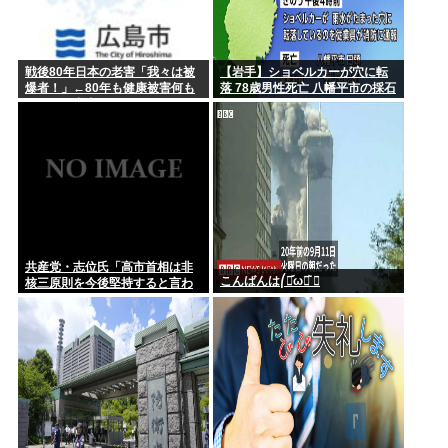
戦後80年日本の老害「我々は被
【岩手】ショベルカーが穴に転
爆者！」←80年も健康被害何も
落 78歳男性死亡 八幡平市の採石
なきゃ健常者やろ
場
共産党・志位氏「高市首相は非
こんばんは⎛・᷄ω・᷅ ⎞
核三原則を今後堅持すると言わ
ない！」