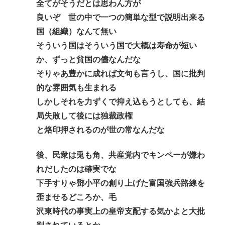
全てがそうだとは思わん方が
良いぞ 世の中で一つの簡単な型で説明出来る
国（組織）なんて無い
そういう国はそういう国で大概は寿命が短い
か、ずっと貧国の儘なんだな
そりゃあ豊かに成れば文句も言うし、国に批判
的な雰囲気も生まれる
しかしそれを力ずくで抑え込もうとしても、結
局失敗して後には独裁政権
と烙印押されるのが世の常なんだな
後、民衆は兎も角、共産党内でキンペーが嫌わ
れだしたのは確実でな
下手すりゃ鄧小平の創り上げた富国強兵路線を
歪ませるどころか、毛
沢東時代の事実上の皇帝支配する気かよと大批