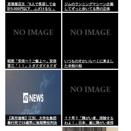
居酒屋店主 「6人で長居して会
ジムのランニングマシーン占拠
計5,000円以下、ふざけるな 」
してずっと歩いてる男の正体
店主ぶちギレでネットに晒され
www
るwww
昭恵「安倍〜？ご飯よ〜」安倍
いつものすかいらーくに来まし
晋三「！！」トダドダドタドダ
た＠柏@柏
出てきそうなご飯
【高市速報】江別、大学生集団
？？早？「障がい者、排除する
暴行死で19歳男に無期懲役判決
わよ！」日本、遂に障がい者排
除の為に動き出す。