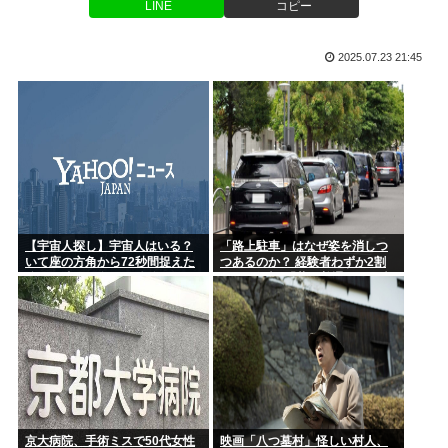
LINE
コピー
【画像】『グリッドマン』宝多六花さんの最新フィギュア、ガ
チでダイ...
このグランドセイコー買うか迷う
2025.07.23 21:45
【高知県】違法にとれたクロマグロを「配っている」と通報⋯
エアコン業者「エアコンスプレー使う人はどこまで洗浄したい
採捕停止...
の？室内...
NHK職員が出演者から性被害 異動求めるも3年認められず
PTSD...
高速道路の合流路線で速度合わせて合流塞いで来るトラック
www
【宇宙人探し】宇宙人はいる？
「路上駐車」はなぜ姿を消しつ
【高市連休】今日さえ乗り切れば、9連休到来！
いて座の方角から72秒間捉えた
つあるのか？ 経験者わずか2割
強い電波、50年間正体分からぬ
という衝撃!「昔は普通だった光
山本舞香、第1子出産を報告「母子ともに健康」…夫のマイフ
「Wow！信号」…「合理的に考
景」が変わり始めた理由とは
ァス・H...
えると、宇宙人からの信号の可
能性」
ぼく、坊主頭に飽き足らず電気シェーバーでスキンヘッドにし
てしまう
ニューバランスはダサい！onは時代遅れ！サロモンを買え！
って言わ...
京大病院、手術ミスで50代女性
映画「八つ墓村」怪しい村人、