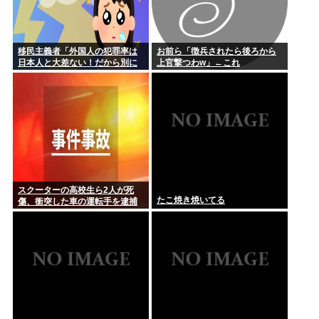
移民主義者「外国人の犯罪率は
お前ら「徴兵されたら後ろから
日本人と大差ない！だから別に
上官撃つわw」←これ
いいだろ！」←いや良くないよ
ね
スクーターの高校生ら2人が死
たこ焼き焼いてる
傷、衝突した車の運転手を逮捕