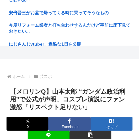
【朗報】AKB48エースの『尻の割れ目』セ■クスすぎんだろ
安倍晋三がお盆で帰ってくる時に乗ってそうなもの
www
今度リフォーム業者と打ち合わせするんだけど事前に床下見て
【北九州市】「女性が着用している下着を見たかった」コンビ
おきたい...
ニ店内や...
にじさんじvtuber、過酷な1日を公開
【特報】秋田市に日本最大級AIデータセンター 建設費2兆円、
アラ...
BMWオーナー、激怒。2,000万円超の高級車を買ったのに、
車内...
ワイのやってるソシャゲの課金圧が強まってる話
ネット銀の住宅ローン変動金利、日銀を上回る引き上げ続出
ホーム
芸スポ
幼女戦記とかいうアニメ、すごいことになる
www
【メロリンQ】山本太郎 “ガンダム政治利
【終身刑化の傾向】無期懲役刑の仮釈放、2025年は「わずか4
高市早苗首相の熊本地震視察PV、芸人にバカにされる「北朝
人」...
用”で公式が声明、コスプレ演説にファン
鮮の記録...
激怒「リスペクト足りない」
【財務省】エース級の財務官僚が異例転出へ 官邸幹部「協力
「人手不足」ではなく「低賃金不足」だった 社員に見限られ
的でなか...
て次々と...
X
Facebook
はてブ
最近、保存した画像を晒すスレ 008-5
【ジャニーズ】光GENJI、サブスク&DL配信が解禁 デビュー
3...