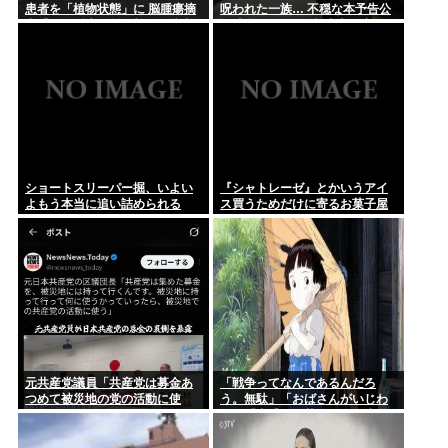
患者を「植物状態」に 脳腫瘍摘
呪われた一族… 不穏な本予告公
NothingPhoneに機種変した結果www
出手術で腫瘍の無い部位を摘出
開 主題歌はB’zの松本孝弘率いる
してしまう
TMG
3日間お風呂入れてない
ショートスリーパー掘、いよい
『シャトレーゼ』とかいうアイ
よもう本当に追い詰められる
ス買うためだけに寄るお菓子屋
さんwww
元共産党議員「共産党は募金あ
「戦争ってなんであるんだろ
つめて被災地の党の活動に使
う。無駄」「おばさんがいじわ
う」
る」「火垂るの墓」を見た小学
生 耳をふさぎハンカチで顔を覆
う子も