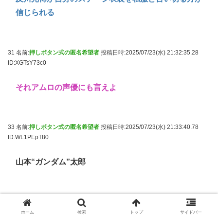
信じられる
31 名前:
押しボタン式の匿名希望者
投稿日時:2025/07/23(水) 21:32:35.28
ID:XGTsY73c0
それアムロの声優にも言えよ
33 名前:
押しボタン式の匿名希望者
投稿日時:2025/07/23(水) 21:33:40.78
ID:WL1PEpT80
山本“ガンダム”太郎
35 名前:
押しボタン式の匿名希望者
投稿日時:2025/07/23(水) 21:33:53.19
ID:ys66Wdr30
ホーム
検索
トップ
サイドバー