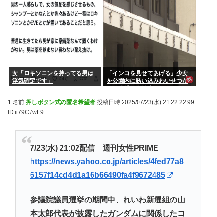
女「ロキソニンを持ってる男は
「インコを見せてあげる」少女
浮気確定です」
を公園内に誘い込みわいせつか
男を逮捕。小学生2人に見せて触
らせる
1 名前:
押しボタン式の匿名希望者
投稿日時:2025/07/23(水) 21:22:22.99
ID:ii79C7wF9
7/23(水) 21:02配信 週刊女性PRIME
https://news.yahoo.co.jp/articles/4fed77a8
6157f14cd4d1a16b66490fa4f9672485
参議院議員選挙の期間中、れいわ新選組の山
本太郎代表が披露したガンダムに関係したコ