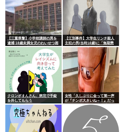
【三重県警】小学校講師の男を
【江別事件】大学生リンチ殺人
逮捕 18歳未満女児のわいせつ画
主犯の男(当時18歳)に「無期懲
像データ10点を所持 アメリカの
役」の判決
「全米行方不明・被児童搾取セ
ンター」から情報提供
クロンボまんさん、慈悲で手錠
女性「久しぶりに会って第一声
を外してもらう
が『チンポ大きいね～！』だっ
たらどう思う？ おぱーい大きい
ねはそういう事なんだよ。」