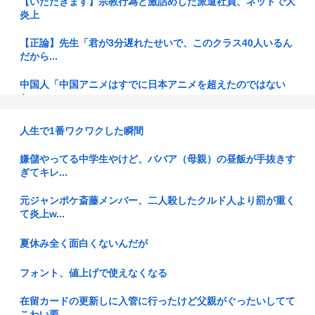
【いただきます】宗教行為と激詰めした派遣社員、ネットで大
炎上
【正論】先生「君が3分遅れたせいで、このクラス40人いるん
だから...
中国人「中国アニメはすでに日本アニメを超えたのではない
か」
昔のガンガンは良かった
人生で1番ワクワクした瞬間
【地方の財政運営】消費税1%で670億円減収、兵庫県試算 斎
嫌儲やってる中学生やけど、ババア（母親）の昼飯が手抜きす
藤知...
ぎてキレ...
【動画】かもしれない運転、限界突破する
元ジャンポケ斎藤メンバー、二人殺したクルド人より罰が重く
て炎上w...
「日本の右派勢力は国際的な同情を得ようと『核の被害者』の
立場を政...
夏休み全く面白くないんだが
【画像】不倫sexがバレた25歳のグラドルのボディwww
フォント、値上げで使えなくなる
【警告】ADHDグレーと診断された子供たち、高確率で『この
在留カードの更新しに入管に行ったけど父親がぐったいしてて
習慣』...
こわい要...