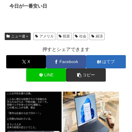
今日が一番安い日
ニュー速＋
アメリカ
投資
社会
経済
押すとシェアできます
X
Facebook
はてブ
LINE
コピー