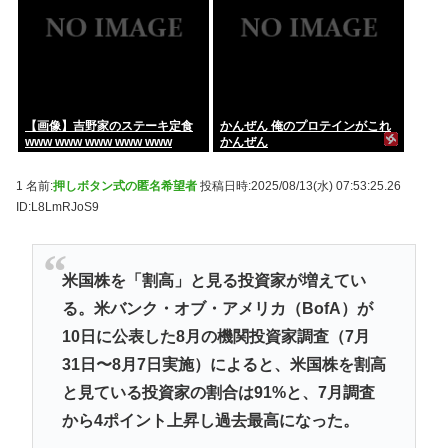
【画像】吉野家のステーキ定食
かんぜん 俺のプロテインがこれ
www www www www www
かんぜん
1 名前:
押しボタン式の匿名希望者
投稿日時:2025/08/13(水) 07:53:25.26
ID:L8LmRJoS9
米国株を「割高」と見る投資家が増えてい
る。米バンク・オブ・アメリカ（BofA）が
10日に公表した8月の機関投資家調査（7月
31日〜8月7日実施）によると、米国株を割高
と見ている投資家の割合は91%と、7月調査
から4ポイント上昇し過去最高になった。