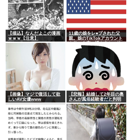
【描込】なんだよこの漫画
11歳の娘をレ●プされた父
ｗｗｗ【注意】
親。娘のTikTokアカウント
を使い自宅に誘き出し、銃
撃で天誅！
【画像】マジで復活して欲
【悲報】結婚して2年目の奥
しいAV女優www
さんが風俗経験者だと判明