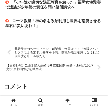
「少年院が適切な矯正教育を怠った」福岡女性殺害
で遺族が少年院の責任を問い賠償請求へ
ローマ教皇「神の名を政治利用し世界を荒廃させる
暴君に災いあれ！」
世界最大のヘッジファンド創業者、米国はアメリカ版アベノ
ミクスによる米ドル暴落を予想、増税か歳出削減しなければ
米国債と米ドル破たん
【高校野球】2回戦 健大高崎 3-6 京都国際 先発・西村が160球
完投 京都国際が初戦突破
コメント
コメントをどうぞ
ホーム
検索
トップ
サイドバー