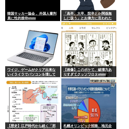
韓国サッカー協会 、外国人審判
「高卒、大卒、院卒とか関係無
員に性的接待www
しに扱う」とお偉方に言われた
修士卒の女の子が...
ワイジ、ゲームがクリア出来な
【画像】このボケて、破壊力あ
いイライラでパソコンを壊して
りすぎてクッソワロタwww
しまう…
【歴史】江戸時代から続く「邪
札幌オリンピック招致、地元企