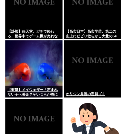
【訃報】任天堂、ガチで終わ
【高市日本】高市早苗、第二の
る…世界中でゲーム機が売れな
山上にビビり散らかし大量のSP
くなってしまった模様
を従え演説台にも全面防弾ガラ
スを設置
【衝撃】メイウェザー「恵まれ
オリジン弁当の定員ゴミ
ない子へ募金？そいつらが俺に
何かしてくれたの
か・・・・・・？」⇒！！！