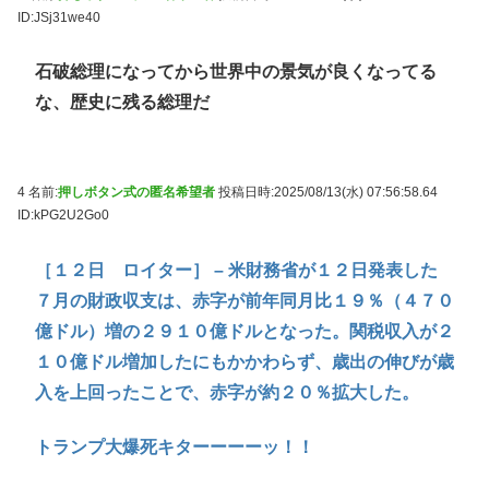
ID:JSj31we40
石破総理になってから世界中の景気が良くなってる
な、歴史に残る総理だ
4 名前:
押しボタン式の匿名希望者
投稿日時:2025/08/13(水) 07:56:58.64
ID:kPG2U2Go0
［１２日 ロイター］ – 米財務省が１２日発表した
７月の財政収支は、赤字が前年同月比１９％（４７０
億ドル）増の２９１０億ドルとなった。関税収入が２
１０億ドル増加したにもかかわらず、歳出の伸びが歳
入を上回ったことで、赤字が約２０％拡大した。
トランプ大爆死キターーーーッ！！