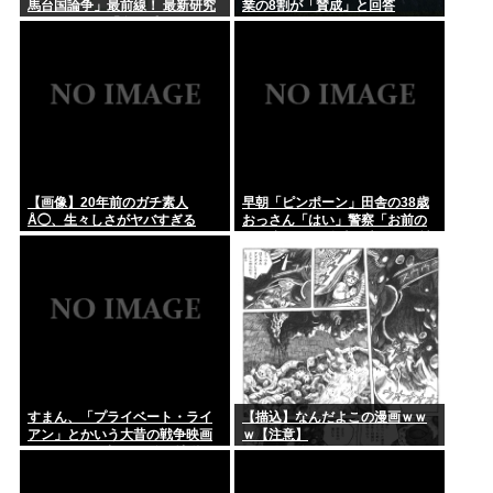
馬台国論争」最前線！ 最新研究
業の8割が「賛成」と回答
で見えてきた「卑弥呼の国」の
有力説
【画像】20年前のガチ素人
早朝「ピンポーン」田舎の38歳
Å◯、生々しさがヤバすぎる
おっさん「はい」警察「お前の
PCを調べる」全米行方不明・被
児童搾取センターからの通報に
より児ホ゜画像を発見、逮捕
すまん、「プライベート・ライ
【描込】なんだよこの漫画ｗｗ
アン」とかいう大昔の戦争映画
ｗ【注意】
見てみたら最初の30分で地獄な
んだが…これずっと続く感じ？