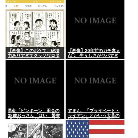
言われた修士卒の女の子
が...
【画像】このボケて、破壊
【画像】20年前のガチ素人
力ありすぎてクッソワロタ
Å◯、生々しさがヤバすぎ
www
る
早朝「ピンポーン」田舎の
すまん、「プライベート・
38歳おっさん「はい」警察
ライアン」とかいう大昔の
「お前のPCを調べる」全米
戦争映画見てみたら最初の
行方不明・被児童搾取セン
30分で地獄なんだが…これ
ターからの通報により児
ずっと続く感じ？
ホ゜画像を発見、逮捕