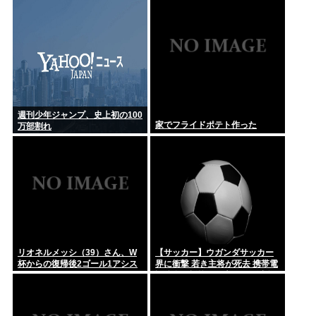
週刊少年ジャンプ、史上初の100
家でフライドポテト作った
万部割れ
リオネルメッシ（39）さん、W
【サッカー】ウガンダサッカー
杯からの復帰後2ゴール1アシス
界に衝撃 若き主将が死去 携帯電
トしてしまうwww
話強盗に抵抗した末に石で滅多
打ち… 国民が怒り「リーダーを
失った」