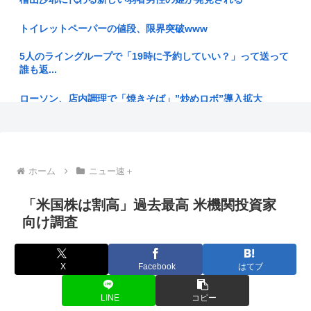
【悲報】スプラトゥーンさん、もうリズム天国にアマゾンラン
キングで...
トイレットペーパーの値段、限界突破www
日本の1人当たりGDPがOECD24位に、韓国との順位差拡大=
5人のライングループで「19時に予約していい？」って送って
韓...
誰も返...
イスラム教徒、ついに犬の散歩にも文句を言い始める「犬はハ
ローソン、店内調理で「焼きそば」”炒めロボ”導入拡大
ラーム（...
「ガンダムW」 一人クソダサい機体がいるよな
熊本県知事、マスコミにマジ切れ「被災者から報道に対する不
満が県に...
48歳で貯金160万て普通？
ホーム
ニュー速＋
【印税1億円】みい山田、ネット叩きに必死な理由が金銭感覚
【プロレス】長州小力 西口DXプロレス8月大会でリング復帰
と承認欲...
対戦...
「米国株は割高」過去最高 米機関投資家
【悲報】 炎上止まぬ「みいちゃんと山田さん」の作者さん、
向け調査
元フジTV渡邉渚「悪いのは全部中居正広！」
色々と消...
【乞食速報】今年の新米価格 5キロで1100円くらいになる
中道改革連合・国民民主・立憲民主・共産が消費税減税にブチ
X
Facebook
はてブ
ギレ発狂...
あーしJKだけど身長172あるwww
LINE
コピー
【悲報】X民「みいちゃんを規制するならウシジマくんはどう