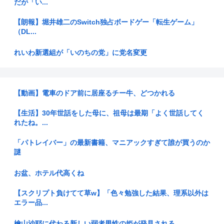
だが「い...
【朗報】堀井雄二のSwitch独占ボードゲー「転生ゲーム」
（DL...
れいわ新選組が「いのちの党」に党名変更
【財務省】エース級の財務官僚が異例転出へ 官邸幹部「協力
的でなか...
【動画】電車のドア前に居座るチー牛、どつかれる
【1%】高市総理 消費減税めぐり 2年後に戻すのは「私の覚
悟」
【生活】30年世話をした母に、祖母は最期「よく世話してく
れたね。...
娘の高校合格祝い中に相続のことで相談してくる女性から
LINEがき...
「パトレイバー」の最新書籍、マニアックすぎて誰が買うのか
謎
【画像】お●ぱいピアノさん尻を出すwww
お盆、ホテル代高くね
【北九州市】「女性が着用している下着を見たかった」コンビ
ニ店内や...
【スクリプト負けてて草w】「色々勉強した結果、理系以外は
エラー品...
任天堂がGamescomのラインナップを発表！
檜山沙耶に代わる新しい弱者男性の姫が発見される