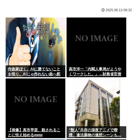
なの？」...
ももち、かつて中居くんに「いいべ」と思われていた
2025.08.13 09:32
千の英雄と失われた王国をお前らとやりたい
彼女の実家でご飯頂いたんだがすき焼きの肉が鶏肉だった
漫画を5000冊以上所持してるワイ、漫画ヲタクの友人に「ワ
腕時計、激臭！！！
ンピー...
「人妻」←これの良さがガチで理解できないんだが…
美輪明宏さんの戒名、「紫雲院芳心唱永日宏居士」になる
数年しまっておいたマキタのバッテリー（新品）を充電しよう
作曲家ぼく、AIに勝てないこと
高市洋一「内閣人事局がようや
としたら...
を悟り、AIじゃ作れない曲へ舵
くワークした。」→財務省官僚
を切ることを決断
の左遷記事を喜んでポスト
後藤真希さん(41)エチエチ
NISA民、『オルカン』『S&P500』『NASDAQ100』し...
円は年末149円に 協調介入に加え日銀早期利上げ想定
【画像】高市早苗、殺されるこ
“獣人”共存の深夜アニメで喫
とに怯え始めるwww
煙、違法薬物の連想シーンも…
視聴者批判でBPO議論