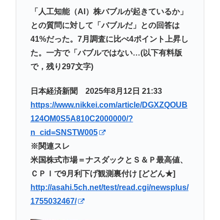
「人工知能（AI）株バブルが起きているか」
との質問に対して「バブルだ」との回答は
41%だった。7月調査に比べ4ポイント上昇し
た。一方で「バブルではない…(以下有料版
で，残り297文字)
日本経済新聞 2025年8月12日 21:33
https://www.nikkei.com/article/DGXZQOUB
124OM0S5A810C2000000/?
n_cid=SNSTW005
※関連スレ
米国株式市場＝ナスダックとＳ＆Ｐ最高値、
ＣＰＩで9月利下げ観測裏付け [どどん★]
http://asahi.5ch.net/test/read.cgi/newsplus/
1755032467/