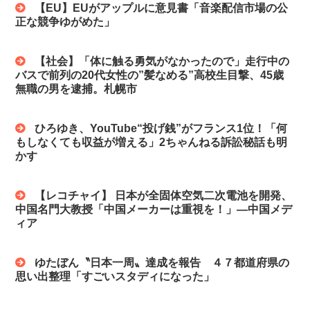
【EU】EUがアップルに意見書「音楽配信市場の公
正な競争ゆがめた」
【社会】「体に触る勇気がなかったので」走行中の
バスで前列の20代女性の”髪なめる”高校生目撃、45歳
無職の男を逮捕。札幌市
ひろゆき、YouTube“投げ銭”がフランス1位！「何
もしなくても収益が増える」2ちゃんねる訴訟秘話も明
かす
【レコチャイ】 日本が全固体空気二次電池を開発、
中国名門大教授「中国メーカーは重視を！」―中国メデ
ィア
ゆたぼん〝日本一周〟達成を報告 ４７都道府県の
思い出整理「すごいスタディになった」