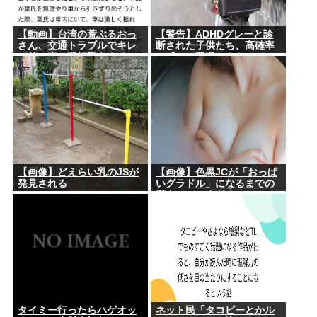
【動画】台湾の荒ぶるおっ
【警告】ADHDグレーと診
さん、交通トラブルでキレ
断された子供たち、高確率
て前の車の運転手をナイフ
で『この習慣』をやってい
で斬りつけるも壮絶な返り
た→！！！
討ちにあう
【画像】どえらい乳のJSが
【画像】色黒JCが「おっぱ
発見される
いグラドル」になるまでの
歴史、シコすぎるwww
タイミー行ったらハゲオッ
ネット民「タコピーとかル