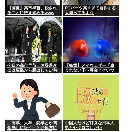
【画像】高市早苗、殺され
PCパーツ高すぎて自作する
ることに怯え始めるwww
人減ってるよな
今日の高市早苗、お昼過ぎ
【衝撃】メイウェザー「恵
には広島から脱出して17時
まれない子へ募金？そいつ
には歯医者に寄ってそのま
らが俺に何かしてくれたの
ま帰宅
か・・・・・・？」
⇒！！！
「高卒、大卒、院卒とか関
中国人だけど好きな日本人
係無しに扱う」とお偉方に
男とセクロスしたい