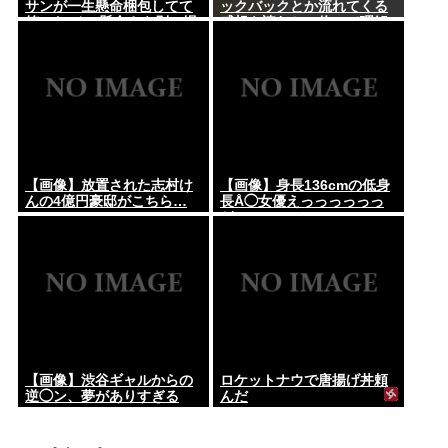
サンが一生懸命梱包してて
ックバックとか流れてくる
笑った その懸命さを別の場
感想を読むと、俺って理解
面で活かせよ
力低すぎ！？ って超凹む。
つらい」
【画像】放置された志村け
【画像】身長136cmの低身
んの4億円豪邸がこちら…
長Å◯女優えっっっっっっ
ど
【画像】渋谷ギャルからの
ロケットナウで唐揚げ丼頼
逆◯ン、夢がありすぎる
んだ