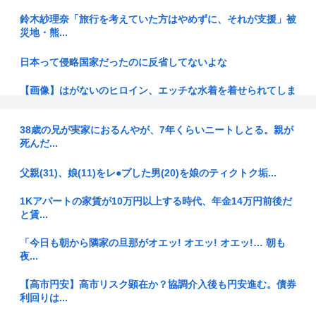
鈴木紗理奈「旅行を考えていた方はやめずに、それが支援」被
災地・熊...
日本って侵略国家だったのに反省してないよな
【画像】はがないのヒロイン、エッチな水着を着せられてしま
うwww
38歳の兄が実家におるんやが、7年くらいニートしとる。親が
40歳実家暮らし派遣バイトこどおじだけど
死んだ...
【呆然】面接官「日本に刀鍛冶は何人いるか推定してくださ
父親(31)、娘(11)をレ●プした男(20)を娘のティクトク垢...
い」 俺「...
1Kアパートの家賃が10万円以上する時代、年金14万円前後だ
日本の1人当たりGDPがOECD24位に、韓国との順位差拡大=
と賃...
韓...
「今日も朝から隣家の旦那がオエッ! オエッ! オエッ!… 朝も
【香川県】フィリピン国籍の外国語指導助手、女子生徒への不
夜...
同意わい...
【高市円安】高市リスク顕在か？協調介入後も円安進む。債券
トイレ紙の輸入が4割増 中国製が拡大、国内品の値上げの壁に
利回りは...