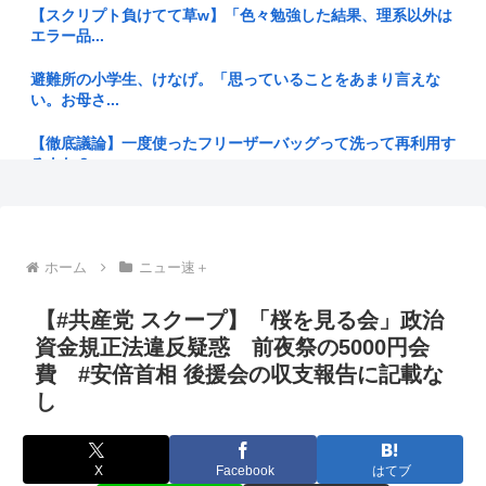
【東京・足立区】小学校で夏季水泳の指導中、蓋が開いたまま
【スクリプト負けてて草w】「色々勉強した結果、理系以外は
のマンホ...
エラー品...
大阪府警の犯人射殺動画、全く撃ち56す必要なかったwww
避難所の小学生、けなげ。「思っていることをあまり言えな
い。お母さ...
「そろそろ子供が欲しい」と夫に相談したら「まだ要らない」
と言われ...
【徹底議論】一度使ったフリーザーバッグって洗って再利用す
るよな？
高市早苗、ガチで日銀に財政ファイナンスを申し入れて円売り
パニック...
ジャンポケ斉藤の被害女性「バウムクーヘン売ったりTikTok
ライ...
【宇宙開発】スペースXのロケット残骸、月に衝突 人工物で過
去最大...
ホーム
ニュー速＋
【ケンモハック】普通のエアコンをスポットクーラー化する方
法が発案...
クソ会社「お前クビ。お前もクビな」同僚達『…』俺『…』
【#共産党 スクープ】「桜を見る会」政治
→ 俺『...
今「佐渡ヶ島」の地価が爆上がり中、お前らまだ安い今のうち
資金規正法違反疑惑 前夜祭の5000円会
に騙され...
ドローンがウクライナの民間人を追跡して爆発 ゼレンスキー
費 #安倍首相 後援会の収支報告に記載な
氏「ロシ...
し
【衝撃】大竹玖瑠美さんの叔父「玖瑠美さんらしき遺体が見つ
かった」...
BYD、地方を軽EVの主戦場に 給油所半減で揺らぐ「国民車」
に照...
近所の公園のトイレがハッテン場になってるんだけど、どうす
X
Facebook
はてブ
ればゲイ...