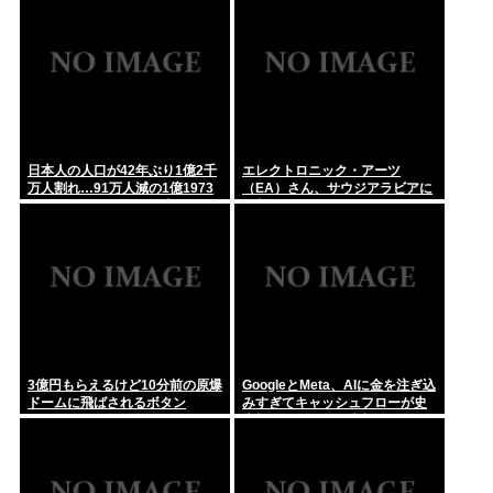
日本人の人口が42年ぶり1億2千
エレクトロニック・アーツ
万人割れ…91万人減の1億1973
（EA）さん、サウジアラビアに
万人、外国人は35万人増
買収されてしまう。これはハラ
ールゲーム爆誕か
3億円もらえるけど10分前の原爆
GoogleとMeta、AIに金を注ぎ込
ドームに飛ばされるボタン
みすぎてキャッシュフローが史
上初のマイナス。売却か保有で
内ゲバ始まる