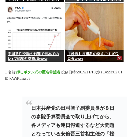
して重傷
いんだああああ」←いや犯罪だ
からやん
不同意性交罪の影響で日本での
【超愕】皮膚科の薬すごすぎワ
レ●プ認知件数爆増www
ロタwww
1 名前:
押しボタン式の匿名希望者
投稿日時:2019/11/13(水) 14:23:02.01
ID:kAWKLawJ9
日本共産党の田村智子副委員長が８日
の参院予算委員会で取り上げてから、
各メディアも連日報道するなど大問題
となっている安倍晋三首相主催の「桜