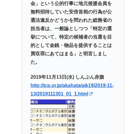
会」という公的行事に地元後援会員を
無料招待していた安倍首相の行為が公
選法違反かどうかを問われた総務省の
担当者は、一般論としつつ「特定の選
挙について、特定の候補者の当選を目
的として金銭・物品を提供することは
買収罪にあてはまる」と明言しまし
た。
2019年11月13日(水) しんぶん赤旗
http://jcp.or.jp/akahata/aik19/2019-11-
13/2019111301_01_1.html