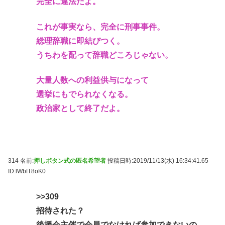
完全に違法だよ。
これが事実なら、完全に刑事事件。
総理辞職に即結びつく。
うちわを配って辞職どころじゃない。
大量人数への利益供与になって
選挙にもでられなくなる。
政治家として終了だよ。
314 名前:
押しボタン式の匿名希望者
投稿日時:2019/11/13(水) 16:34:41.65
ID:lWbfT8oK0
>>309
招待された？
後援会主催で会員でなければ参加できないの