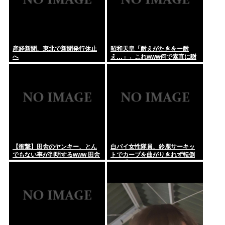
産経新聞、東北で新聞発行休止
昭和天皇「耐えがたきをー耐
へ
え…」←これwww何で素直に謝
れねーの？？！？
【衝撃】田舎のヤンキー、とん
白バイ女性隊員、鈴鹿サーキッ
でもない事が判明するwww 田舎
トでカーブを曲がりきれず転倒
のマイルドヤンキーって何であ
して重傷
んなに金あるの？もしかして…