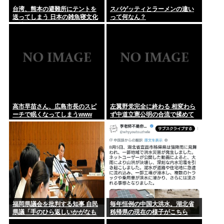
台湾、熊本の避難所にテントを
スパゲッティとラーメンの違い
送ってしまう 日本の雑魚寝文化
って何なん？
『ジャンポケ斉藤、懲役7年の求刑』 これwww
を壊すな！
ジャンポケ斉藤慎二の妻・瀬戸サオリ、小1の息子のためにお
弁当をつ...
高市早苗さん、広島市長のスピ
左翼野党完全に終わる 相変わら
ーチで眠くなってしまうwww
ず中道立憲公明の合流で揉めて
る模様
福岡県議会を批判する知事 自民
毎年恒例の中国大洪水。湖北省
県議「手のひら返しいかがなも
秭帰県の現在の様子がこちら
のか」