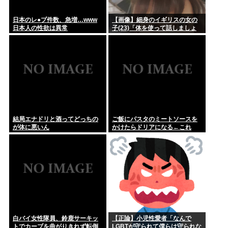
日本のレ●プ件数、急増…www
【画像】細身のイギリスの女の
日本人の性欲は異常
子(23)「体を使って話しましょ
う…
結局エナドリと酒ってどっちの
ご飯にパスタのミートソースを
が体に悪いん
かけたらドリアになる←これ
白バイ女性隊員、鈴鹿サーキッ
【正論】小児性愛者「なんで
トでカーブを曲がりきれず転倒
LGBTが守られて僕らは守られな