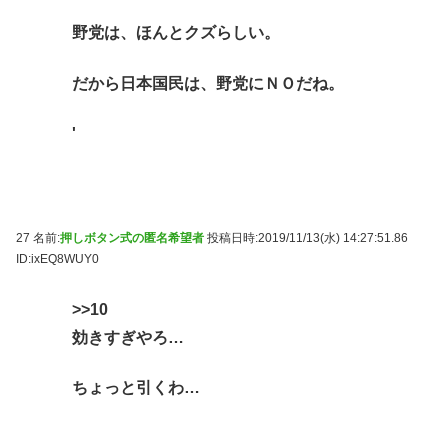
野党は、ほんとクズらしい。
だから日本国民は、野党にＮＯだね。
'
27 名前:
押しボタン式の匿名希望者
投稿日時:2019/11/13(水) 14:27:51.86
ID:ixEQ8WUY0
>>10
効きすぎやろ…
ちょっと引くわ…