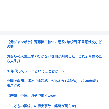
【元ジャンポケ】斉藤慎二被告に懲役7年求刑 不同意性交など
の罪
お前らの人生上手く行かない理由が判明した「これ」を辞めた
ら人生好...
90年代ってレトロというほど昔か…？
公園で集団礼拝は「違和感」があるから認めない？30年続く
モスクの...
【悲報】中国、ガチで逝くwww
「こどもの国線」の衝突事故、経緯が明らかに