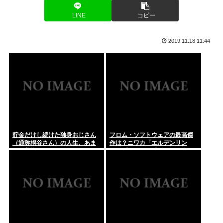
最近、保存した画像を晒すスレ 008-4
LINE
コピー
リュックに射精した男、逮捕。
高市首相、日銀総裁に「国債買い入れ」要請 積極財政にら
み、金利抑...
身長って180cm超えると逆にキモいよな
2019.11.18 11:44
国土交通省さん「全日空機と国土交通省の検査機が異常接近し
たけど”...
50歳でマッチングアプリも婚活イベントも行ったことないオ
ッサンだ...
元ジャンポケ・斉藤慎二被告の妻・瀬戸サオリ 「久々に」家
族へのお...
貯金だけし続けた独身おじさん
フロム・ソフトウェアの最高傑
（通称桐谷さん）の人生、あま
作は？ニワカ「エルデンリン
【画像】白サターンが出た時の衝撃は凄かったよな。わずか1
りに悲惨すぎるwww
グ」プレステ厨「ブラボ」逆張
年半でこ...
り「ダクソ2」玄人ワイ「…」
マチアプで会った女とお泊まりデートしたんやが
今日、俺の誕生日
【緊急高市速報】2026年製のエアコン 品質が崩壊して終わる