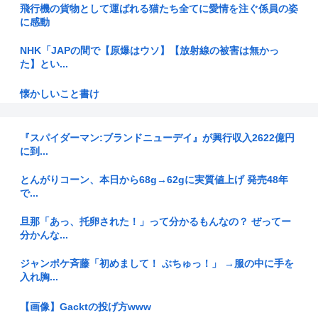
飛行機の貨物として運ばれる猫たち全てに愛情を注ぐ係員の姿
に感動
NHK「JAPの間で【原爆はウソ】【放射線の被害は無かっ
た】とい...
懐かしいこと書け
UFOとか未確認物体をテレビて特集しなくなった理由www
『スパイダーマン:ブランドニューデイ』が興行収入2622億円
に到...
【画像】人妻ギャルママ(25)「私だって奢られたいし女扱いし
てほ...
とんがりコーン、本日から68g→62gに実質値上げ 発売48年
で...
【熊本地震】「まるで難民キャンプ」 避難所の劣悪な環境に
専門家も...
旦那「あっ、托卵された！」って分かるもんなの？ ぜってー
分かんな...
橋下徹氏痛烈指摘「こういうのは不誠実」高市首相の長崎平和
式典挨拶...
ジャンポケ斉藤「初めまして！ ぶちゅっ！」 →服の中に手を
入れ胸...
カップ焼きそばってぶっちゃけ｢U.F.O.｣｢一平ちゃん｣｢ペヤ...
【画像】Gacktの投げ方www
蓮舫「蓮舫だから叩いていいという報道が何度もあった」 X民