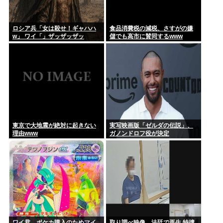
ロシア兵「女は殺せ！ギャハハ
食品消費税の減税、さすがの嫌
w」 ワイ「」ザッザッザッ
儲でも高市に賛同するwww
東京で大地震が絶対に起きない
実写映画版「ゼルダの伝説」、
理由www
ガノンドロフ役が決定
ワイ君、ポケカ購入のためマイ
取り調べ映像、法廷で再生 特捜