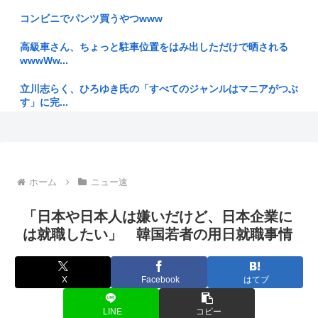
「高市...
コンビニでパンツ買うやつwww
【特攻隊員の本音】「ああァ、だまされちゃった。今度生れる
時はアメ...
高級車さん、ちょっと駐車位置をはみ出しただけで晒される
wwwWw...
【画像】パンツを盗まれたJKさん、事件が解決してパンツを
全国放送...
立川志らく、ひろゆき氏の「すべてのジャンルはマニアがつぶ
す」に完...
【フィリピーナよ、おまえもか】多産国家フィリピンで出生率
が急降下...
共働き夫婦「世帯年収1000万だけど東京じゃマイホームが買
えませ...
トメの家に泊まりに行ったとき、仏壇に供えてあったまんじゅ
うが消え...
結局ドラム式洗濯機否定派って時給が安いだけなんだよな
ホーム
ニュー速
【ワンピース】1190話 感想...ギャバン！腕が
新井監督「ゾンビタバコやった奴は全員ぶん殴って全部ぶっ壊
「日本や日本人は嫌いだけど、日本企業に
してから...
【大阪】80歳母親を踏みつけ死亡させた疑い 58歳息子を傷害
は就職したい」 韓国若者の用日就職事情
致死...
ドリキャス本体、中古価格100万円に
【自民党】「消費税を下げようとすると、野党が「よくない」
【画像】ファミマ45%増量中www
X
Facebook
はてブ
と言うの...
長瀬智也さんぶっ壊れる 利きタイヤを始めてしまう
LINE
コピー
【画像】一軍ババア先輩、綺麗すぎる♡♡♡♡♡