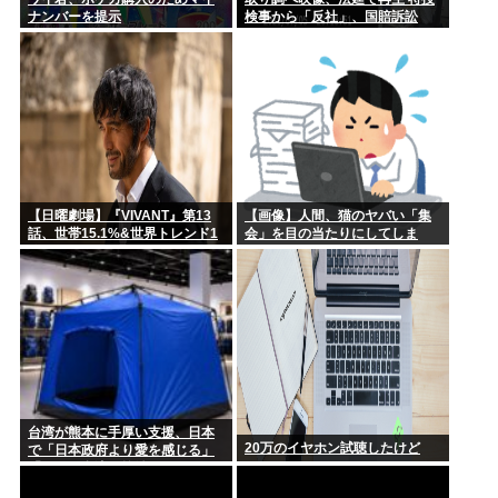
ナンバーを提示
検事から「反社」、国賠訴訟
【日曜劇場】『VIVANT』第13
【画像】人間、猫のヤバい「集
話、世帯15.1%&世界トレンド1
会」を目の当たりにしてしま
位
う・・・・・
台湾が熊本に手厚い支援、日本
20万のイヤホン試聴したけど
で「日本政府より愛を感じる」
「いっそ台湾に統治してもらっ
た方がいい」との声も