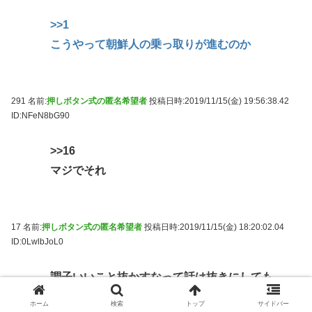
>>1
こうやって朝鮮人の乗っ取りが進むのか
291 名前:
押しボタン式の匿名希望者
投稿日時:2019/11/15(金) 19:56:38.42
ID:NFeN8bG90
>>16
マジでそれ
17 名前:
押しボタン式の匿名希望者
投稿日時:2019/11/15(金) 18:20:02.04
ID:0LwlbJoL0
調子いいこと抜かすなって話は抜きにしても
米国が厳しくなったんなら欧州か中国行ったら
ホーム
検索
トップ
サイドバー