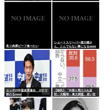
挑戦「なんと!!!」「おぉ~」「学
ライバーに梅を配って安全運転
ら家庭ゴ...
生時代が蘇りました」
を呼びかけ
日産の軽EV「サクラ」、10万台突破、新車価格は実質56万円
ショートスリーパー堀大輔さ
炙り肉厚ビーフ食べたい
ん、とんでもない事になるwww
エッヂの中道改革連合、ガチで
【移民】「外国人受け入れ反
終わるwww
対」大幅増 – 東大調査、若い世
代で多く