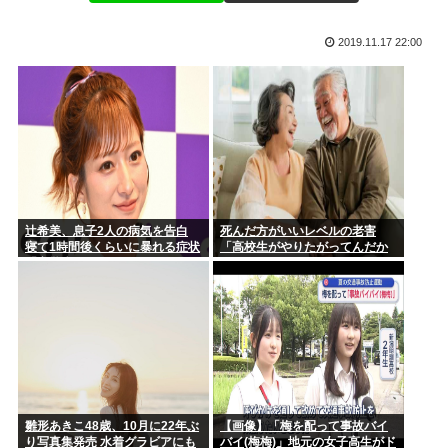
高卒40代ニート歴20年 自分の日常をマンガにしたぞ
家計管理用のPCを確認したら二ヶ月で四桁万円近い使途不明
2019.11.17 22:00
金があっ...
佐藤二朗、胸中吐露「”ほんとうのこと”を僕の口からは何ひと
つ言え...
【現実】金融資産ピラミッド 日本人の8割が「マス層」
ワイ、キオクシアのせいで人生めちゃくちゃ
【画像あり】11歳・小5女子、誕生日に食堂で肉じゃがや焼き
鮭や玉...
セブンイレブンのレジ、一部のアホのせいでこうなってしまう
辻希美、息子2人の病気を告白
死んだ方がいいレベルの老害
寝て1時間後くらいに暴れる症状
「高校生がやりたがってんだか
「夜驚症」にファンからアドバ
ら甲子園でやらせろ！」
乃木坂46・井上和、堂々の大河デビュー「美しい」「迫力あ
イスの声
った」 ...
30代後半（35～39歳）の未婚男性における性交渉未経験率
（童貞...
通販でアイス買ったんだけど、これって普通にスーパーで買っ
たほうが...
雛形あきこ48歳、10月に22年ぶ
【画像】「梅を配って事故バイ
り写真集発売 水着グラビアにも
バイ(梅梅)」地元の女子高生がド
【画像】X民「コンビニで買い物ついでにゴミ捨てようとした