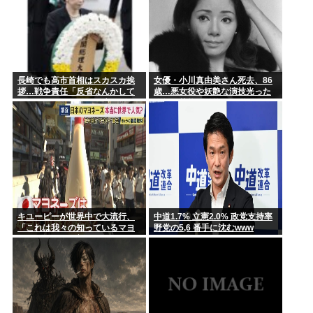
長崎でも高市首相はスカスカ挨
女優・小川真由美さん死去、86
拶…戦争責任「反省なんかして
歳…悪女役や妖艶な演技光った
おりません」95年の発言がSNS
晩年は芸能活動控え尼僧に
で猛拡散
キユーピーが世界中で大流行、
中道1.7% 立憲2.0% 政党支持率
「これは我々の知っているマヨ
野党の5,6 番手に沈むwww
ネーズではない新しいソース
だ」