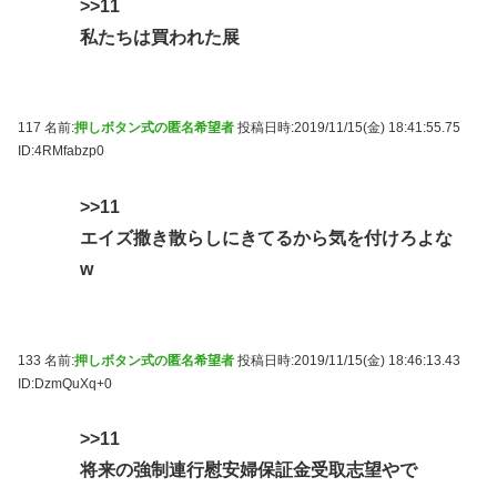
>>11
私たちは買われた展
117 名前:
押しボタン式の匿名希望者
投稿日時:2019/11/15(金) 18:41:55.75
ID:4RMfabzp0
>>11
エイズ撒き散らしにきてるから気を付けろよな
w
133 名前:
押しボタン式の匿名希望者
投稿日時:2019/11/15(金) 18:46:13.43
ID:DzmQuXq+0
>>11
将来の強制連行慰安婦保証金受取志望やで