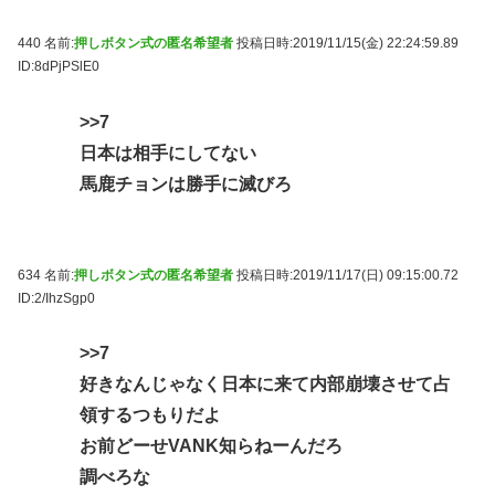
440 名前:
押しボタン式の匿名希望者
投稿日時:2019/11/15(金) 22:24:59.89
ID:8dPjPSlE0
>>7
日本は相手にしてない
馬鹿チョンは勝手に滅びろ
634 名前:
押しボタン式の匿名希望者
投稿日時:2019/11/17(日) 09:15:00.72
ID:2/IhzSgp0
>>7
好きなんじゃなく日本に来て内部崩壊させて占
領するつもりだよ
お前どーせVANK知らねーんだろ
調べろな